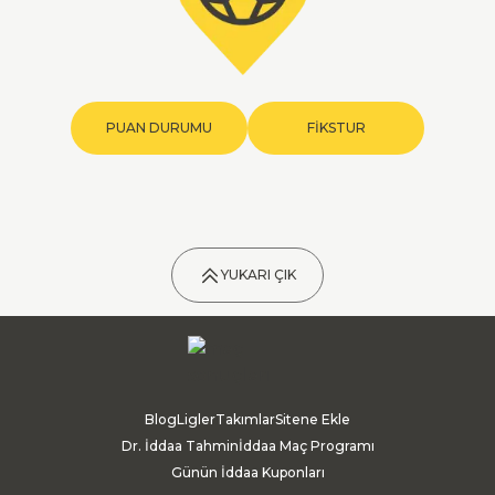
PUAN DURUMU
FİKSTUR
YUKARI ÇIK
Blog
Ligler
Takımlar
Sitene Ekle
Dr. İddaa Tahmin
İddaa Maç Programı
Günün İddaa Kuponları