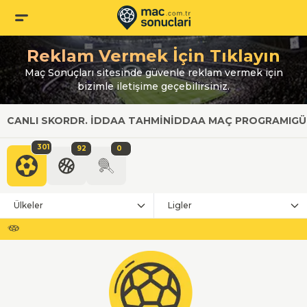
Reklam Vermek İçin Tıklayın
Maç Sonuçları sitesinde güvenle reklam vermek için
bizimle iletişime geçebilirsiniz.
CANLI SKOR
DR. İDDAA TAHMIN
İDDAA MAÇ PROGRAMI
GÜ
301
92
0
Ülkeler
Ligler