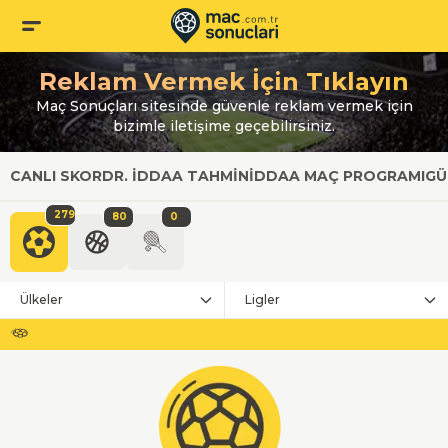
Reklam Vermek İçin Tıklayın
Maç Sonuçları sitesinde güvenle reklam vermek için
bizimle iletişime geçebilirsiniz.
CANLI SKOR
DR. İDDAA TAHMIN
İDDAA MAÇ PROGRAMI
GÜ
279
80
0
Ülkeler
Ligler