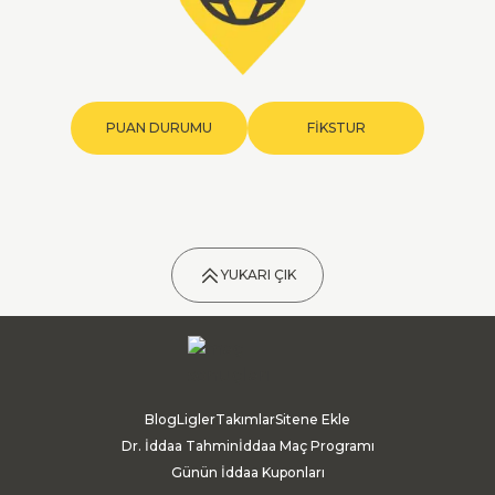
PUAN DURUMU
FİKSTUR
YUKARI ÇIK
Blog
Ligler
Takımlar
Sitene Ekle
Dr. İddaa Tahmin
İddaa Maç Programı
Günün İddaa Kuponları