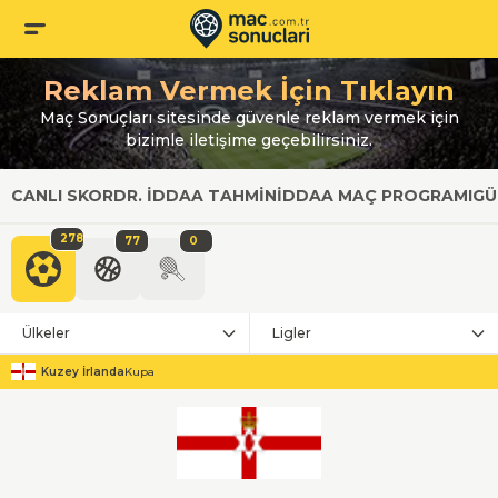
Reklam Vermek İçin Tıklayın
Maç Sonuçları sitesinde güvenle reklam vermek için
bizimle iletişime geçebilirsiniz.
CANLI SKOR
DR. İDDAA TAHMIN
İDDAA MAÇ PROGRAMI
GÜ
278
77
0
Ülkeler
Ligler
Kuzey İrlanda
Kupa