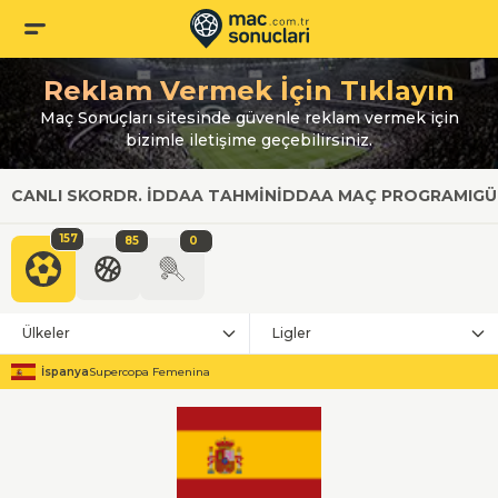
Reklam Vermek İçin Tıklayın
Maç Sonuçları sitesinde güvenle reklam vermek için
bizimle iletişime geçebilirsiniz.
CANLI SKOR
DR. İDDAA TAHMIN
İDDAA MAÇ PROGRAMI
GÜ
157
85
0
Ülkeler
Ligler
İspanya
Supercopa Femenina