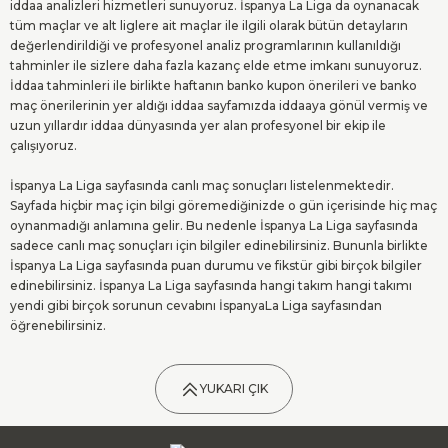
iddaa analizleri hizmetleri sunuyoruz. İspanya La Liga da oynanacak
tüm maçlar ve alt liglere ait maçlar ile ilgili olarak bütün detayların
değerlendirildiği ve profesyonel analiz programlarının kullanıldığı
tahminler ile sizlere daha fazla kazanç elde etme imkanı sunuyoruz.
İddaa tahminleri ile birlikte haftanın banko kupon önerileri ve banko
maç önerilerinin yer aldığı iddaa sayfamızda iddaaya gönül vermiş ve
uzun yıllardır iddaa dünyasında yer alan profesyonel bir ekip ile
çalışıyoruz.
İspanya La Liga sayfasında canlı maç sonuçları listelenmektedir.
Sayfada hiçbir maç için bilgi göremediğinizde o gün içerisinde hiç maç
oynanmadığı anlamına gelir. Bu nedenle İspanya La Liga sayfasında
sadece canlı maç sonuçları için bilgiler edinebilirsiniz. Bununla birlikte
İspanya La Liga sayfasında puan durumu ve fikstür gibi birçok bilgiler
edinebilirsiniz. İspanya La Liga sayfasında hangi takım hangi takımı
yendi gibi birçok sorunun cevabını İspanyaLa Liga sayfasından
öğrenebilirsiniz.
YUKARI ÇIK