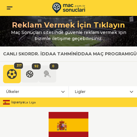
Reklam Vermek İçin Tıklayın
Maç Sonuçları sitesinde güvenle reklam vermek için
bizimle iletişime geçebilirsiniz.
CANLI SKOR
DR. İDDAA TAHMIN
İDDAA MAÇ PROGRAMI
GÜ
317
92
0
Ülkeler
Ligler
İspanya
La Liga