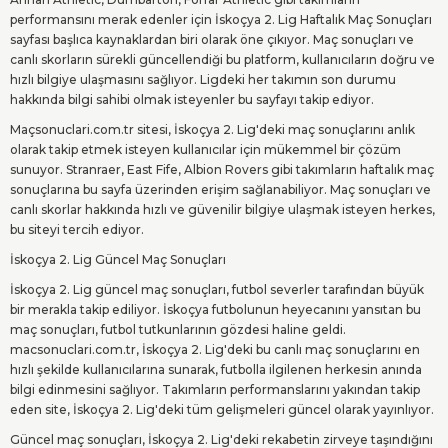
performansını merak edenler için İskoçya 2. Lig Haftalık Maç Sonuçları
sayfası başlıca kaynaklardan biri olarak öne çıkıyor. Maç sonuçları ve
canlı skorların sürekli güncellendiği bu platform, kullanıcıların doğru ve
hızlı bilgiye ulaşmasını sağlıyor. Ligdeki her takımın son durumu
hakkında bilgi sahibi olmak isteyenler bu sayfayı takip ediyor.
Maçsonuclari.com.tr sitesi, İskoçya 2. Lig'deki maç sonuçlarını anlık
olarak takip etmek isteyen kullanıcılar için mükemmel bir çözüm
sunuyor. Stranraer, East Fife, Albion Rovers gibi takımların haftalık maç
sonuçlarına bu sayfa üzerinden erişim sağlanabiliyor. Maç sonuçları ve
canlı skorlar hakkında hızlı ve güvenilir bilgiye ulaşmak isteyen herkes,
bu siteyi tercih ediyor.
İskoçya 2. Lig Güncel Maç Sonuçları
İskoçya 2. Lig güncel maç sonuçları, futbol severler tarafından büyük
bir merakla takip ediliyor. İskoçya futbolunun heyecanını yansıtan bu
maç sonuçları, futbol tutkunlarının gözdesi haline geldi.
macsonuclari.com.tr, İskoçya 2. Lig'deki bu canlı maç sonuçlarını en
hızlı şekilde kullanıcılarına sunarak, futbolla ilgilenen herkesin anında
bilgi edinmesini sağlıyor. Takımların performanslarını yakından takip
eden site, İskoçya 2. Lig'deki tüm gelişmeleri güncel olarak yayınlıyor.
Güncel maç sonuçları, İskoçya 2. Lig'deki rekabetin zirveye taşındığını