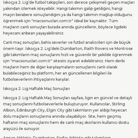
İskoçya 2. Lig’de futbol takipçileri, son derece çekişmeli geçen maçları
yakından izlemek isteyebilir. Hangi takımın galip geldiğini, hangi
maçın berabere sonuçlandığını ya da hangi takımın mağlup olduğunu
öğrenmek için "macsonuclari.com.tr" ideal bir kaynaktır. Tüm
maçların canlı sonuçları burada anında güncellenir, böylece ligdeki
heyecanı anbean yaşayabilirsiniz.
Canlı maç sonuçları, bahis severler ve futbol analizcileri için de büyük
önem taşır. İskoçya 2. Lig’deki Dumbarton, Raith Rovers ve Montrose
gibi takımların maç sonuçlarını hızlı ve güvenilir bir şekilde öğrenmek
için "macsonuclari.com.tr" sitesini ziyaret edebilirsiniz. Hem derbi
maçların hem de diğer karşılaşmaların sonuçlarını canlı olarak
bulabileceğiniz bu platform, her an güncellenen bilgileri ile
futbolseverlerin ihtiyaçlarını karşılar.
İskoçya 2. Lig Haftalık Maç Sonuçları
İskoçya 2. Lig Haftalık Maç Sonuçları sayfası, ligin en güncel ve detaylı
maç sonuçlarını futbolseverlerle buluşturuyor. Kullanıcılar, Stirling
Albion, Edinburgh City, Elgin City gibi takımların yer aldığı heyecan
dolu maçların sonuçlarına anında ulaşabiliyor. Site, hem geçmiş
haftanın maç sonuçlarını hem de canlı maç skorlarını kullanıcı dostu
arayüzü ile sunuyor.
Annan Athletic, Dumbarton, Forfar Athletic gibi takımların