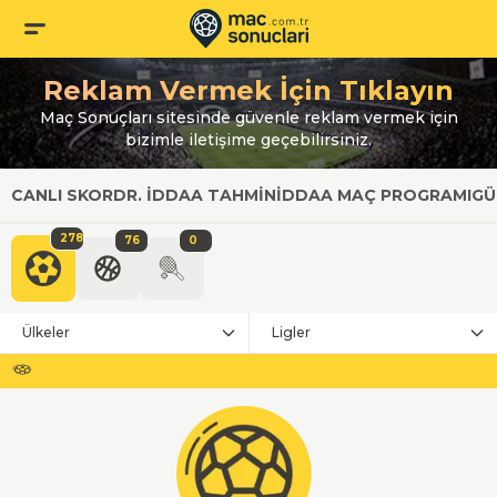
Reklam Vermek İçin Tıklayın
Maç Sonuçları sitesinde güvenle reklam vermek için
bizimle iletişime geçebilirsiniz.
CANLI SKOR
DR. İDDAA TAHMIN
İDDAA MAÇ PROGRAMI
GÜ
278
76
0
Ülkeler
Ligler