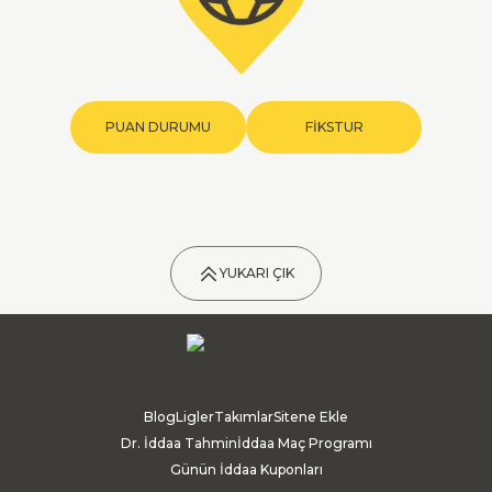
PUAN DURUMU
FİKSTUR
YUKARI ÇIK
Blog
Ligler
Takımlar
Sitene Ekle
Dr. İddaa Tahmin
İddaa Maç Programı
Günün İddaa Kuponları