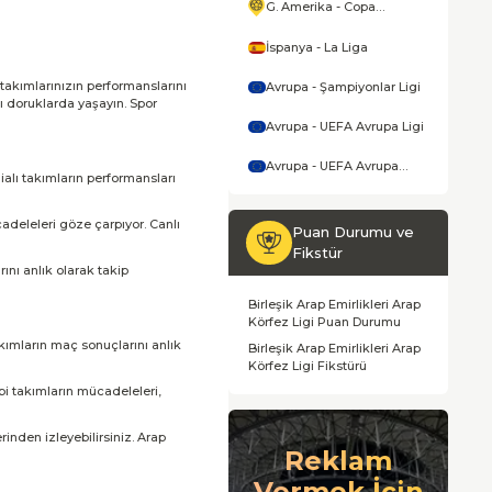
G. Amerika - Copa
America
İspanya - La Liga
 takımlarınızın performanslarını
Avrupa - Şampiyonlar Ligi
nı doruklarda yaşayın. Spor
Avrupa - UEFA Avrupa Ligi
Avrupa - UEFA Avrupa
ialı takımların performansları
Konferans Ligi
deleleri göze çarpıyor. Canlı
Puan Durumu ve
Fikstür
ını anlık olarak takip
Birleşik Arap Emirlikleri Arap
Körfez Ligi Puan Durumu
akımların maç sonuçlarını anlık
Birleşik Arap Emirlikleri Arap
Körfez Ligi Fikstürü
bi takımların mücadeleleri,
rinden izleyebilirsiniz. Arap
Reklam
Vermek İçin