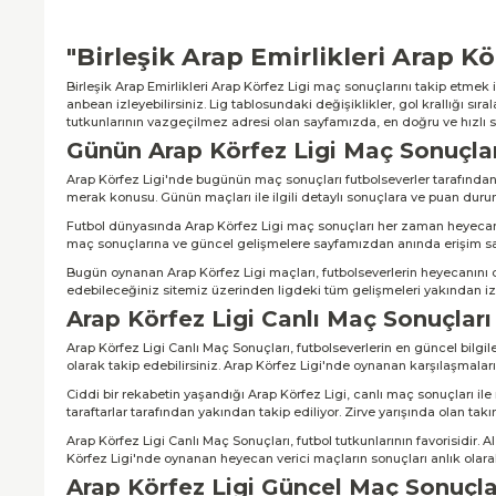
"Birleşik Arap Emirlikleri Arap K
Birleşik Arap Emirlikleri Arap Körfez Ligi maç sonuçlarını takip etmek 
anbean izleyebilirsiniz. Lig tablosundaki değişiklikler, gol krallığı sı
tutkunlarının vazgeçilmez adresi olan sayfamızda, en doğru ve hızlı so
Günün Arap Körfez Ligi Maç Sonuçlar
Arap Körfez Ligi'nde bugünün maç sonuçları futbolseverler tarafından bü
merak konusu. Günün maçları ile ilgili detaylı sonuçlara ve puan duru
Futbol dünyasında Arap Körfez Ligi maç sonuçları her zaman heyecanla
maç sonuçlarına ve güncel gelişmelere sayfamızdan anında erişim sağ
Bugün oynanan Arap Körfez Ligi maçları, futbolseverlerin heyecanını dor
edebileceğiniz sitemiz üzerinden ligdeki tüm gelişmeleri yakından iz
Arap Körfez Ligi Canlı Maç Sonuçları
Arap Körfez Ligi Canlı Maç Sonuçları, futbolseverlerin en güncel bilgile
olarak takip edebilirsiniz. Arap Körfez Ligi'nde oynanan karşılaşmaların s
Ciddi bir rekabetin yaşandığı Arap Körfez Ligi, canlı maç sonuçları il
taraftarlar tarafından yakından takip ediliyor. Zirve yarışında olan takı
Arap Körfez Ligi Canlı Maç Sonuçları, futbol tutkunlarının favorisidir. A
Körfez Ligi'nde oynanan heyecan verici maçların sonuçları anlık olara
Arap Körfez Ligi Güncel Maç Sonuçla