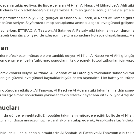
canla takip ediliyor. Bu ligde yer alan Al Hilal, Al Nassr, Al Ittihad ve Al Ahli gi
k olarak takip edebileceğiniz sayfamızda, tüm en güncel sonuçları ve gelişmeleri 
m performansları büyük ilgi görüyor. Al Shabab, Al Fateh, Al Raed ve Damac gibi 
 önüne seriyor. Sayfamızda maç sonuçlarına anında ulaşabilir ve güncel gelişmele
 sunarken, ETTIFAQ, Al Taawon, Al Batin ve Al Faisaly gibi takımların son durumla
eti kesintisiz bir şekilde izleyebilir ve tüm sonuçlara kolayca ulaşabilirsiniz. M
arı
er nefes kesen mücadelelere tanıklık ediyor. Al Hilal, Al Nassr ve Al Ahli gibi gü
n gelişmeleri ve haftalık maç sonuçlarını takip etmek, futbol tutkunları için vazg
erak konusu oluyor. Al Ittihad, Al Shabab ve Al Fateh gibi takımların sahadaki müca
ler için güvenilir ve güncel kaynaklar büyük önem taşımakta. Her hafta yeni sürpr
nı doğrudan etkiliyor. Al Taawon, Al Raed ve Al Adalah gibi takımların aldığı sonuç
ığı bu ligde maç sonuçlarını yakından takip ederek heyecana ortak oluyor. Arap Kö
uçları
da güncellenmektedir. En popüler takımların mücadele ettiği bu ligde Al Hilal, Al 
Kullanıcı dostu arayüzümüz ile canlı skorları takip ederek, Arap Körfez Ligi'ndeki
k bilgileri kullanıcılarına sunmaktadır. Al Shabab, Al Fateh ve Al Taawoun gibi tak