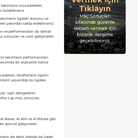
bi takımların mücadeleleri,
Tıklayın
bulabilirsiniz.
Maç Sonuçları
takımların ligdeki durumu ve
sitesinde güvenle
ri yakından takip edebilirsiniz.
reklam vermek için
rı ve performansları da dikkat
bizimle iletişime
aç sonuçları ve canlı gelişmeleri
geçebilirsiniz.
çlü takımların performansları,
eçilmez bir alışkanlık haline
delesi, taraftarların ilgisini
izlerin yaşandığı bu ligdeki
lar, ligin dengelerini
rfez Ligi maç sonuçları,
Nassr, Al Ahli ve Al Ittihad gibi
 en güncel gelişmeleri
ımların da dahil olduğu bu ligde,