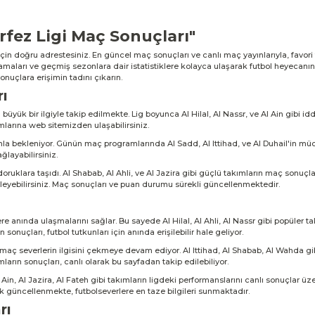
örfez Ligi Maç Sonuçları"
için doğru adrestesiniz. En güncel maç sonuçları ve canlı maç yayınlarıyla, favori
ralamaları ve geçmiş sezonlara dair istatistiklere kolayca ulaşarak futbol heyecanı
nuçlara erişimin tadını çıkarın.
ı
yük bir ilgiyle takip edilmekte. Lig boyunca Al Hilal, Al Nassr, ve Al Ain gibi idd
mlarına web sitemizden ulaşabilirsiniz.
 bekleniyor. Günün maç programlarında Al Sadd, Al Ittihad, ve Al Duhail'in müca
layabilirsiniz.
uklara taşıdı. Al Shabab, Al Ahli, ve Al Jazira gibi güçlü takımların maç sonuçlar
leyebilirsiniz. Maç sonuçları ve puan durumu sürekli güncellenmektedir.
re anında ulaşmalarını sağlar. Bu sayede Al Hilal, Al Ahli, Al Nassr gibi popüler t
onuçları, futbol tutkunları için anında erişilebilir hale geliyor.
e maç severlerin ilgisini çekmeye devam ediyor. Al Ittihad, Al Shabab, Al Wahda gi
mların sonuçları, canlı olarak bu sayfadan takip edilebiliyor.
l Ain, Al Jazira, Al Fateh gibi takımların ligdeki performanslarını canlı sonuçlar üze
k güncellenmekte, futbolseverlere en taze bilgileri sunmaktadır.
rı