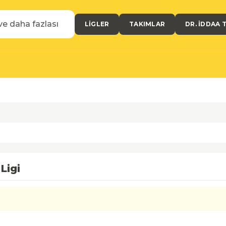
LIGLER
TAKIMLAR
DR. İDDAA 
Ligi