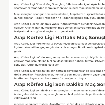
Arap Körfez Ligi Güncel Maç Sonuçları, futbolseverler için büyük bir heye
sporseverler tarafından merakla izleniyor. Güncel maç sonuçlarını anlı
Maç sonuçları spor gündemini belirlerken, Arap Körfez Ligi'ndeki takı
güncel skorları, ligdeki rekabetin ne kadar çekişmeli olduğunu gözler
Arap Körfez Ligi'nin dinamik yapısı, futbolseverlere büyük bir heyecan
çekiyor. Anlık olarak güncellenen maç sonuçları sayesinde ligdeki rekab
takip etmek için güncel sayfamızı ziyaret edin.
Arap Körfez Ligi Haftalık Maç Sonuçl
Arap Körfez Ligi'nde her hafta büyük heyecan yaşanıyor ve futbolseverl
ligdeki rekabeti her geçen gün daha da artırıyor. Bu dinamik ligdeki so
geldi.
Arap Körfez Ligi haftalık maç sonuçları, futbolseverler için büyük bir m
çekiyor. Maç sonuçlarına hızlıca ulaşarak ligin nabzını tutmak isteyen
sonuçlar, futbol dünyasını etkiliyor.
Arap Körfez Ligi'nde, takımların haftalık performansları lig sıralaması
değiştirebiliyor. Futbolseverler, her hafta yeni mücadelelerin yaşand
taraftarların heyecanını her zaman üst seviyede tutuyor.
Arap Körfez Ligi Son Dakika Maç Son
Arap Körfez Ligi son dakika maç sonuçları, macsonuclari.com.tr'de anın
önde gelen ekiplerin maç sonuçlarına en hızlı şekilde ulaşabilirsiniz. 
yakalayabilirsiniz.
macsonuclari.com.tr sitesi, Arap Körfez Ligi'ne dair en detaylı ve anlı