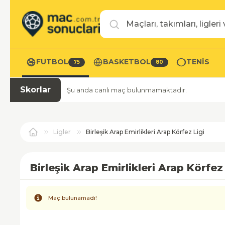
Maç, takım veya lig ara
FUTBOL
BASKETBOL
TENIS
75
80
Skorlar
Şu anda canlı maç bulunmamaktadır.
Ligler
Birleşik Arap Emirlikleri Arap Körfez Ligi
Birleşik Arap Emirlikleri Arap Körfez 
Maç bulunamadı!
Info