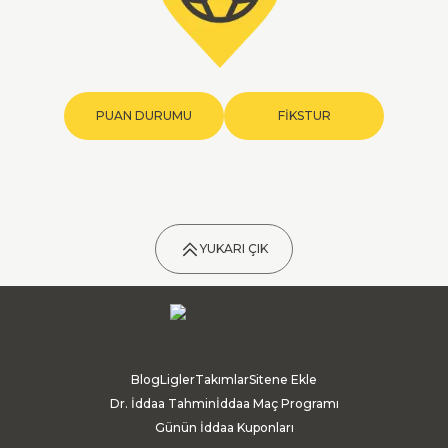
PUAN DURUMU
FİKSTUR
YUKARI ÇIK
Blog
Ligler
Takımlar
Sitene Ekle
Dr. İddaa Tahmin
İddaa Maç Programı
Günün İddaa Kuponları