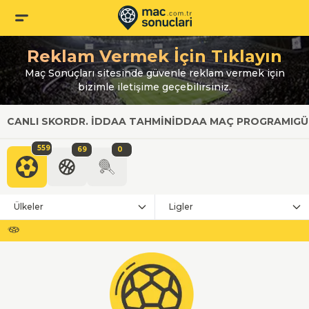
Reklam Vermek İçin Tıklayın
Maç Sonuçları sitesinde güvenle reklam vermek için
bizimle iletişime geçebilirsiniz.
CANLI SKOR
DR. İDDAA TAHMIN
İDDAA MAÇ PROGRAMI
GÜ
559
69
0
Ülkeler
Ligler