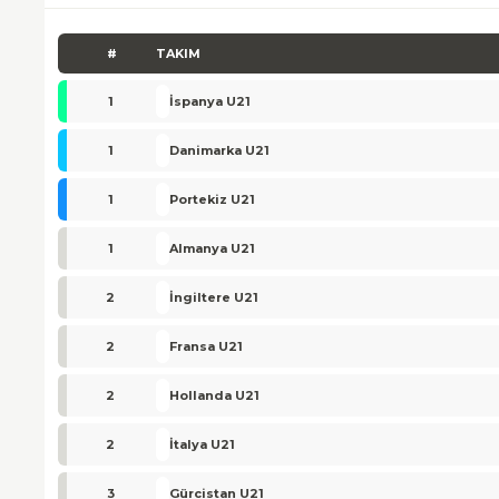
#
TAKIM
1
İspanya U21
1
Danimarka U21
1
Portekiz U21
1
Almanya U21
2
İngiltere U21
2
Fransa U21
2
Hollanda U21
2
İtalya U21
3
Gürcistan U21