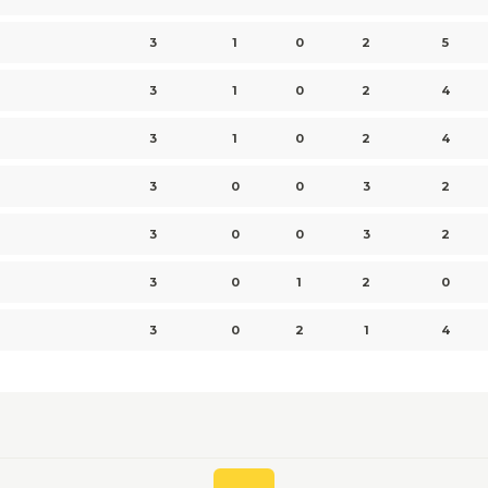
3
1
0
2
5
3
1
0
2
4
3
1
0
2
4
3
0
0
3
2
3
0
0
3
2
3
0
1
2
0
3
0
2
1
4