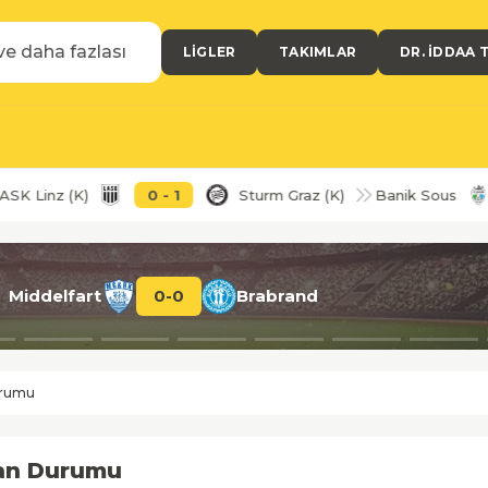
LIGLER
TAKIMLAR
DR. İDDAA 
z (K)
0
-
1
Sturm Graz (K)
Banik Sous
2
-
Middelfart
0
-
0
Brabrand
urumu
uan Durumu