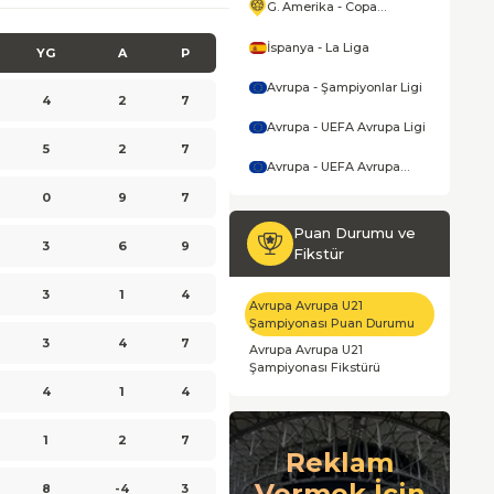
G. Amerika - Copa
America
İspanya - La Liga
YG
A
P
Avrupa - Şampiyonlar Ligi
4
2
7
Avrupa - UEFA Avrupa Ligi
5
2
7
Avrupa - UEFA Avrupa
Konferans Ligi
0
9
7
Puan Durumu ve
3
6
9
Fikstür
3
1
4
Avrupa Avrupa U21
Şampiyonası Puan Durumu
3
4
7
Avrupa Avrupa U21
Şampiyonası Fikstürü
4
1
4
1
2
7
Reklam
Vermek İçin
8
-4
3