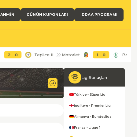
TAHMIN
GÜNÜN KUPONLARI
İDDAA PROGRAMI
0
Teplice II
Motorlet
1
-
0
Bohemians II
Lig Sonuçları
28'
Türkiye - Süper Lig
İngiltere - Premier Lig
Almanya - Bundesliga
Fransa - Ligue 1