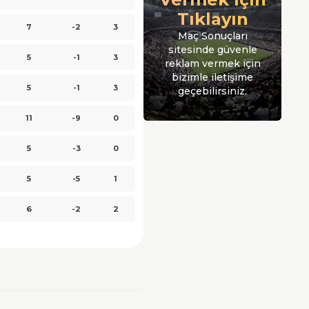
Tıklayın
7
-2
3
Maç Sonuçları
sitesinde güvenle
5
-1
3
reklam vermek için
bizimle iletişime
5
-1
3
geçebilirsiniz.
11
-9
0
5
-3
0
5
-5
1
6
-2
2