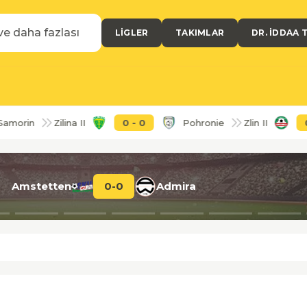
LIGLER
TAKIMLAR
DR. İDDAA 
n
Zilina II
0
-
0
Pohronie
Zlin II
0
-
0
Amstetten
0
-
0
Admira