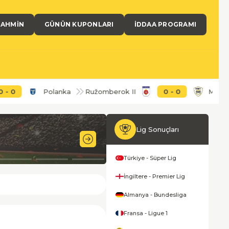
TAHMIN
GÜNÜN KUPONLARI
İDDAA PROGRAMI
Polanka
Ružomberok II
0
-
0
MSK Names
Lig Sonuçları
9'
Türkiye - Süper Lig
İngiltere - Premier Lig
Almanya - Bundesliga
Fransa - Ligue 1