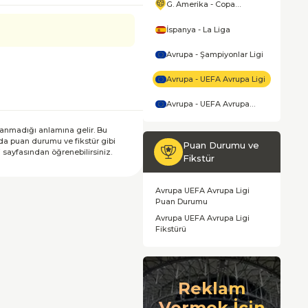
G. Amerika - Copa
America
İspanya - La Liga
Avrupa - Şampiyonlar Ligi
Avrupa - UEFA Avrupa Ligi
Avrupa - UEFA Avrupa
Konferans Ligi
nanmadığı anlamına gelir. Bu
nda puan durumu ve fikstür gibi
Puan Durumu ve
 sayfasından öğrenebilirsiniz.
Fikstür
Avrupa UEFA Avrupa Ligi
Puan Durumu
Avrupa UEFA Avrupa Ligi
Fikstürü
Reklam
Vermek İçin