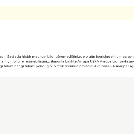
dir. Sayfada hiçbir maç için bilgi göremediğinizde o gün içerisinde hiç maç oy
 için bilgiler edinebilirsiniz. Bununla birlikte Avrupa UEFA Avrupa Ligi sayfası
angi takım hangi takımı yendi gibi birçok sorunun cevabını AvrupaUEFA Avrupa Ligi