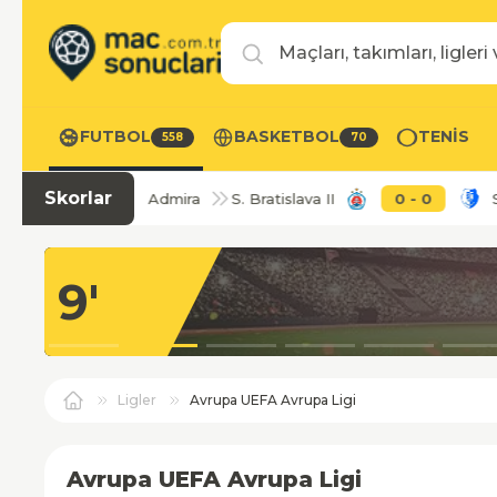
Maç, takım veya lig ara
FUTBOL
BASKETBOL
TENIS
558
70
Skorlar
0
-
0
Admira
S. Bratislava II
0
-
0
Samori
9'
Ligler
Avrupa UEFA Avrupa Ligi
Avrupa UEFA Avrupa Ligi