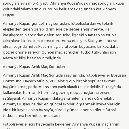
sonuçlara ev sahipliği yaptı. Almanya Kupası'ndaki maç sonuçları, kupa
yolundaki takımların durumunu belirlemek açısından kritik önem
taşıyor.
Almanya Kupası güncel maç sonuçları, futbolculardan ve teknik
ekiplerden gelen geri bildirimlerle de değerlendirilmekte. Her
karşılaşmanın ardından gelen sonuçlar, ligdeki puan tablosunu ve
takımların bir üst tura çıkma durumunu etkiliyor. Stadyumlarda ve
ekran başında nefes kesen maçlar, futbolun büyüsünü bir kez daha
gözler önüne seriyor. Güncel maç sonuçları, futbol tutkunları için
adeta bir bilgi hazinesi niteliğinde.
Almanya Kupası Anlık Maç Sonuçları
Almanya Kupası Anlık Maç Sonuçları sayfasında, futbolseverler Borussia
Dortmund, Bayern Münih, RB Leipzig gibi birçok popüler takımın
bugünkü maç performanslarını canlı olarak takip edebilir. Bu sayfada
kullanıcılar, hem anlık hem de geçmiş maç sonuçlarına erişim
sağlayarak Almanya Kupası'ndaki gelişmeleri anında öğrenebilir.
Almanya Kupası'na dair en güncel skorları öğrenmek isteyenler için
ideal bir kaynak olan bu sayfa, sürekli güncellenen verilerle futbol
tutkunlarına hizmet sunmaktadır.
Futbolseverler için heyecanla beklenen Almanya Kupası maçlarının