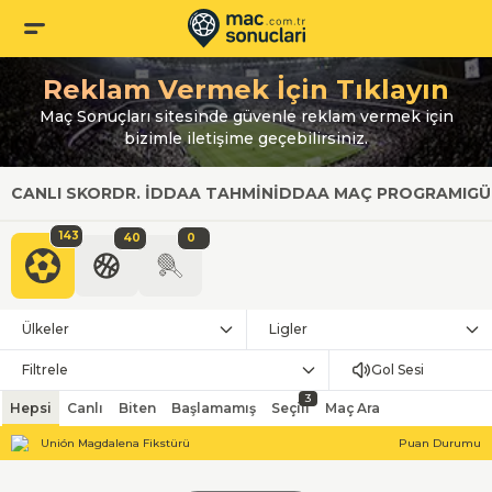
Reklam Vermek İçin Tıklayın
Maç Sonuçları sitesinde güvenle reklam vermek için
bizimle iletişime geçebilirsiniz.
CANLI SKOR
DR. İDDAA TAHMIN
İDDAA MAÇ PROGRAMI
GÜ
143
40
0
Ülkeler
Ligler
Filtrele
Gol Sesi
3
Hepsi
Canlı
Biten
Başlamamış
Seçili
Maç Ara
Unión Magdalena Fikstürü
Puan Durumu