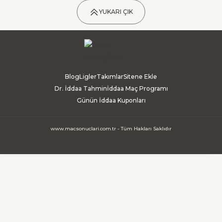
YUKARI ÇIK
Blog
Ligler
Takımlar
Sitene Ekle
Dr. İddaa Tahmin
İddaa Maç Programı
Günün İddaa Kuponları
www.macsonuclari.com.tr - Tüm Hakları Saklıdır