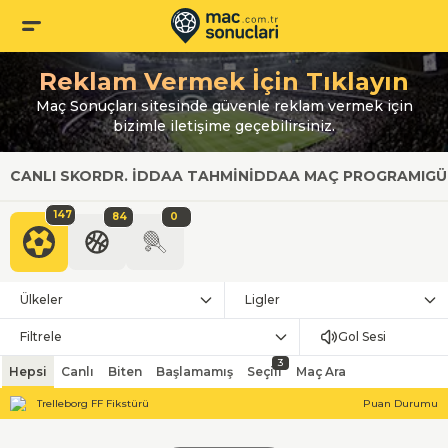
Reklam Vermek İçin Tıklayın
Maç Sonuçları sitesinde güvenle reklam vermek için
bizimle iletişime geçebilirsiniz.
CANLI SKOR
DR. İDDAA TAHMIN
İDDAA MAÇ PROGRAMI
GÜ
147
84
0
Ülkeler
Ligler
Filtrele
Gol Sesi
3
Hepsi
Canlı
Biten
Başlamamış
Seçili
Maç Ara
Trelleborg FF Fikstürü
Puan Durumu