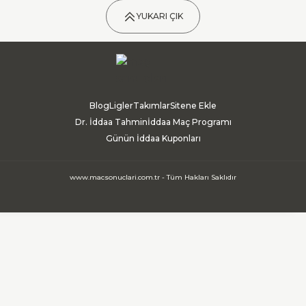
YUKARI ÇIK
Blog
Ligler
Takımlar
Sitene Ekle
Dr. İddaa Tahmin
İddaa Maç Programı
Günün İddaa Kuponları
www.macsonuclari.com.tr - Tüm Hakları Saklıdır