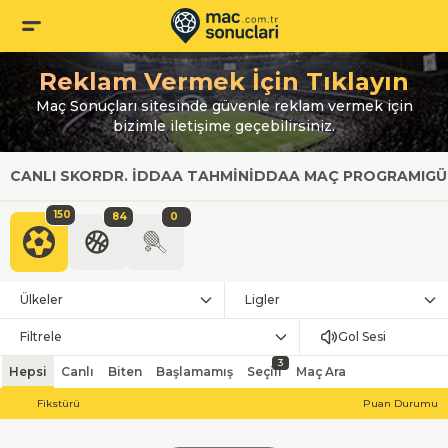
Reklam Vermek İçin Tıklayın
Maç Sonuçları sitesinde güvenle reklam vermek için
bizimle iletişime geçebilirsiniz.
CANLI SKOR
DR. İDDAA TAHMIN
İDDAA MAÇ PROGRAMI
GÜ
150
84
0
Ülkeler
Ligler
Filtrele
Gol Sesi
3
Hepsi
Canlı
Biten
Başlamamış
Seçili
Maç Ara
Fikstürü
Puan Durumu