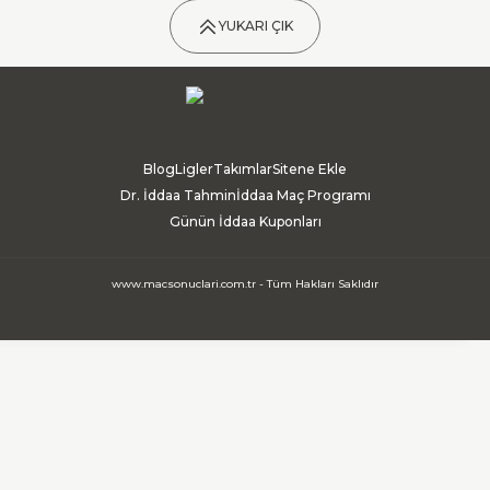
YUKARI ÇIK
Blog
Ligler
Takımlar
Sitene Ekle
Dr. İddaa Tahmin
İddaa Maç Programı
Günün İddaa Kuponları
www.macsonuclari.com.tr - Tüm Hakları Saklıdır