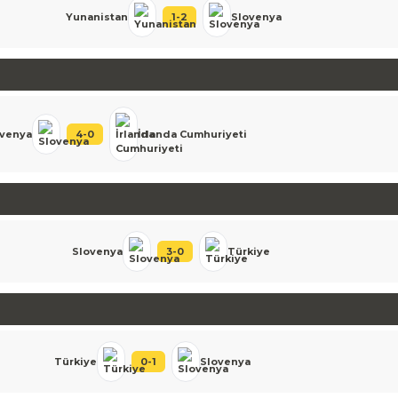
Yunanistan
1
-
2
Slovenya
ovenya
4
-
0
İrlanda Cumhuriyeti
Slovenya
3
-
0
Türkiye
Türkiye
0
-
1
Slovenya