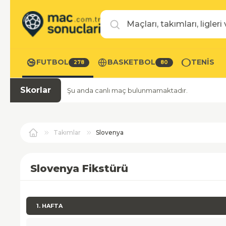
Maç, takım veya lig ara
FUTBOL
BASKETBOL
TENIS
278
80
Skorlar
Şu anda canlı maç bulunmamaktadır.
Takımlar
Slovenya
Slovenya Fikstürü
1. HAFTA