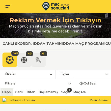
Reklam Vermek İçin Tıklayın
Maç Sonuçları sitesinde güvenle reklam vermek için
bizimle iletişime geçebilirsiniz.
CANLI SKOR
DR. İDDAA TAHMIN
İDDAA MAÇ PROGRAMI
GÜ
143
40
0
Ülkeler
Ligler
Filtrele
Gol Sesi
3
Hepsi
Canlı
Biten
Başlamamış
Seçili
Maç Ara
1st Group C Fikstürü
Puan Durumu