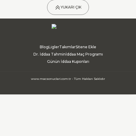
YUKARI ÇIK
Blog
Ligler
Takımlar
Sitene Ekle
Dr. İddaa Tahmin
İddaa Maç Programı
Günün İddaa Kuponları
www.macsonuclari.com.tr - Tüm Hakları Saklıdır