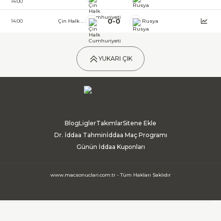
14:00
0
-
0
14:00
Çin Halk Cumhuriyeti
Rusya
YUKARI ÇIK
Blog
Ligler
Takımlar
Sitene Ekle
Dr. İddaa Tahmin
İddaa Maç Programı
Günün İddaa Kuponları
www.macsonuclari.com.tr - Tüm Hakları Saklıdır