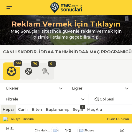
Reklam Vermek İçin Tıklayın
Maç Sonuçları sitesinde güvenle reklam vermek için
bizimle iletişime geçebilirsiniz.
CANLI SKOR
DR. İDDAA TAHMIN
İDDAA MAÇ PROGRAMI
GÜ
561
70
0
Ülkeler
Ligler
Filtrele
Gol Sesi
3
Hepsi
Canlı
Biten
Başlamamış
Seçili
Maç Ara
Rusya Fikstürü
Puan Durumu
M.S.
1
-
2
Çin Halk Cumhuriyeti
Rusya