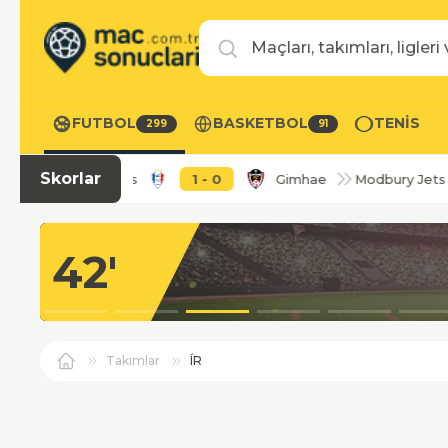
Maç, takım veya lig ara
FUTBOL
BASKETBOL
TENIS
299
91
Skorlar
S. Bluewings
1
-
0
Gimhae
Modbury Jets (K)
42'
Takımlar
ÍR