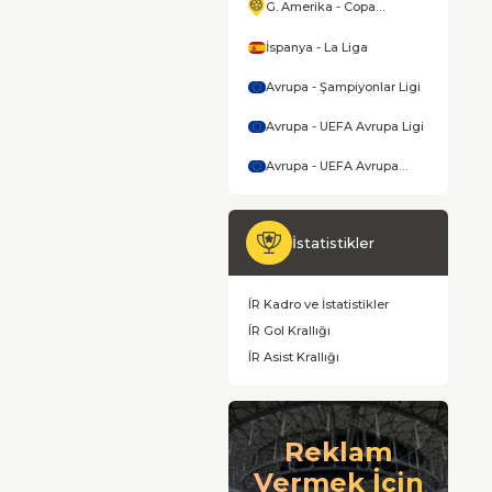
G. Amerika - Copa
America
İspanya - La Liga
Avrupa - Şampiyonlar Ligi
Avrupa - UEFA Avrupa Ligi
Avrupa - UEFA Avrupa
Konferans Ligi
İstatistikler
ÍR Kadro ve İstatistikler
ÍR Gol Krallığı
ÍR Asist Krallığı
Reklam
Vermek İçin