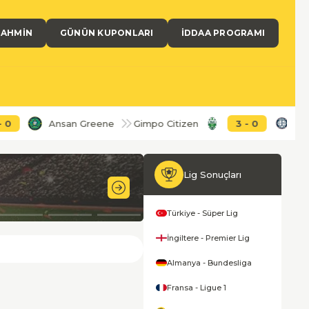
TAHMIN
GÜNÜN KUPONLARI
İDDAA PROGRAMI
Ansan Greene
Gimpo Citizen
3
-
0
Cheongju
Lig Sonuçları
60'
Türkiye - Süper Lig
İngiltere - Premier Lig
Almanya - Bundesliga
Fransa - Ligue 1