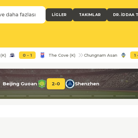
LIGLER
TAKIMLAR
DR. İDDAA 
0
-
1
The Cove (K)
Chungnam Asan
1
-
0
Beijing Guoan
2
-
0
Shenzhen