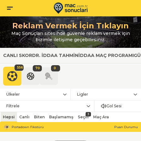
Reklam Vermek İçin Tıklayın
Maç Sonuçları sitesinde güvenle reklam vermek için
bizimle iletişime geçebilirsiniz.
CANLI SKOR
DR. İDDAA TAHMIN
İDDAA MAÇ PROGRAMI
GÜ
556
70
0
Ülkeler
Ligler
Filtrele
Gol Sesi
3
Hepsi
Canlı
Biten
Başlamamış
Seçili
Maç Ara
Portadown Fikstürü
Puan Durumu