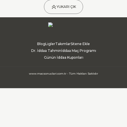
YUKARI ÇIK
Blog
Ligler
Takımlar
Sitene Ekle
Dr. İddaa Tahmin
İddaa Maç Programı
Günün İddaa Kuponları
www.macsonuclari.com.tr - Tüm Hakları Saklıdır