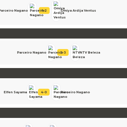
Parceiro Nagano
1
-
2
Omiya Ardija Ventus
Parceiro Nagano
2
-
3
NTV Beleza
Elfen Sayama
4
-
0
Parceiro Nagano