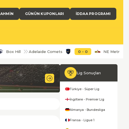
TAHMIN
GÜNÜN KUPONLARI
İDDAA PROGRAMI
l
Adelaide Comets
0
-
0
NE MetroStars
Alme
Lig Sonuçları
21'
Türkiye - Süper Lig
İngiltere - Premier Lig
Almanya - Bundesliga
Fransa - Ligue 1