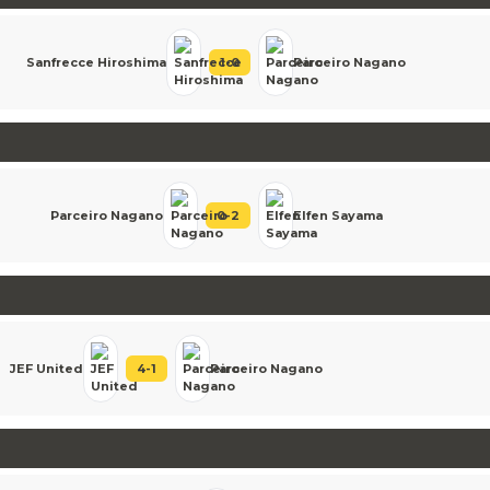
Sanfrecce Hiroshima
1
-
0
Parceiro Nagano
Parceiro Nagano
0
-
2
Elfen Sayama
JEF United
4
-
1
Parceiro Nagano