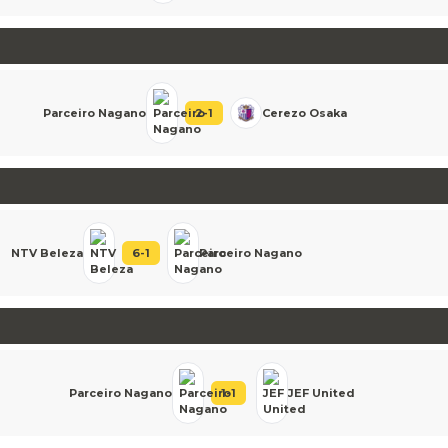
Parceiro Nagano
2
-
1
Cerezo Osaka
NTV Beleza
6
-
1
Parceiro Nagano
Parceiro Nagano
1
-
1
JEF United