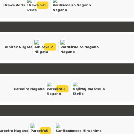
Urawa Reds
5
-
0
Parceiro Nagano
Albirex Niigata
2
-
2
Parceiro Nagano
Parceiro Nagano
0
-
2
Nojima Stella
arceiro Nagano
1
-
5
Sanfrecce Hiroshima