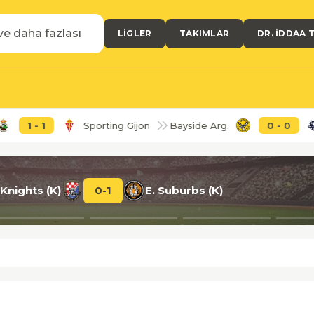
LIGLER
TAKIMLAR
DR. İDDAA 
Sporting Gijon
Bayside Arg.
0
-
0
Box Hil
R. Santander
1
-
1
Sporting Gijon