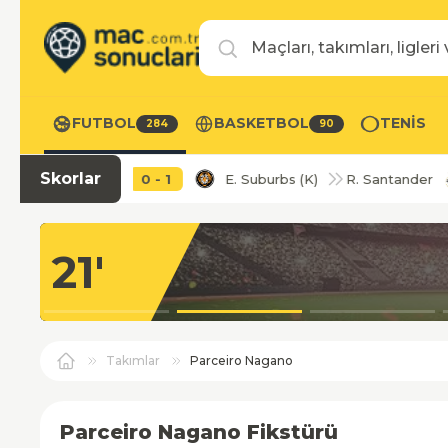
Maç, takım veya lig ara
FUTBOL
BASKETBOL
TENIS
284
90
Skorlar
(K)
0
-
1
E. Suburbs (K)
R. Santander
1
-
1
25'
Takımlar
Parceiro Nagano
Parceiro Nagano Fikstürü