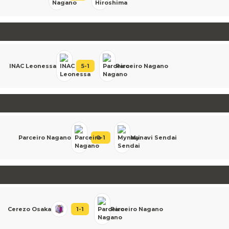
INAC Leonessa
5
-
1
Parceiro Nagano
Parceiro Nagano
0
-
1
Mynavi Sendai
Cerezo Osaka
1
-
1
Parceiro Nagano