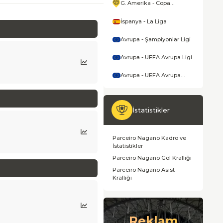
G. Amerika - Copa
America
İspanya - La Liga
Avrupa - Şampiyonlar Ligi
Avrupa - UEFA Avrupa Ligi
Avrupa - UEFA Avrupa
Konferans Ligi
İstatistikler
Parceiro Nagano Kadro ve
İstatistikler
Parceiro Nagano Gol Krallığı
Parceiro Nagano Asist
Krallığı
Reklam