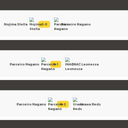
Nojima Stella
3
-
0
Parceiro Nagano
Parceiro Nagano
0
-
1
INAC Leonessa
Parceiro Nagano
0
-
2
Urawa Reds