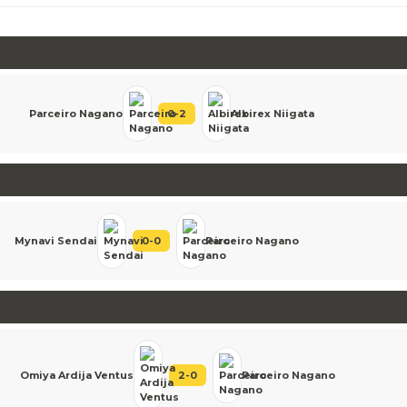
Parceiro Nagano
0
-
2
Albirex Niigata
Mynavi Sendai
0
-
0
Parceiro Nagano
Omiya Ardija Ventus
2
-
0
Parceiro Nagano