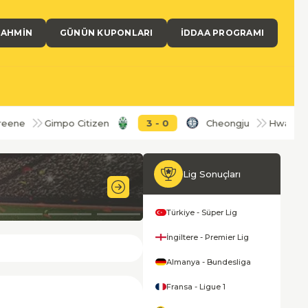
TAHMIN
GÜNÜN KUPONLARI
İDDAA PROGRAMI
e
Gimpo Citizen
3
-
0
Cheongju
Hwaseong
Lig Sonuçları
57'
Türkiye - Süper Lig
İngiltere - Premier Lig
Almanya - Bundesliga
Fransa - Ligue 1