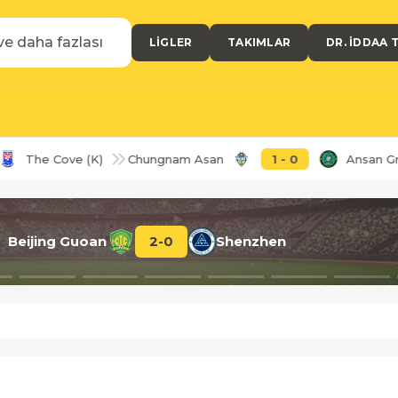
LIGLER
TAKIMLAR
DR. İDDAA 
The Cove (K)
Chungnam Asan
1
-
0
Ansan Green
Beijing Guoan
2
-
0
Shenzhen