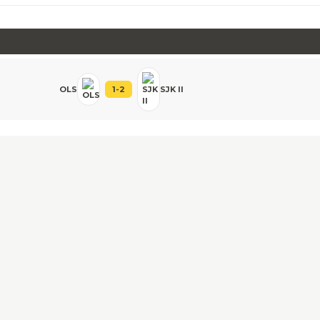
OLS
1
-
2
SJK II