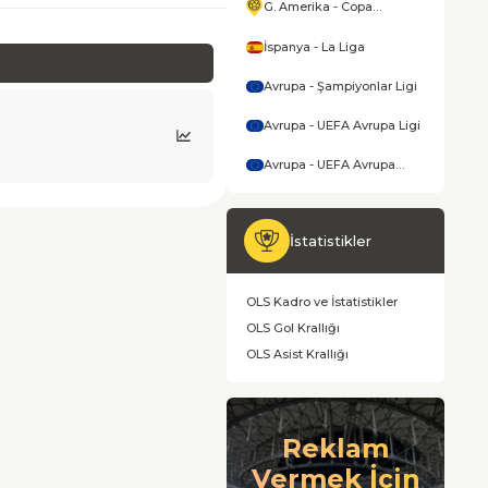
G. Amerika - Copa
America
İspanya - La Liga
Avrupa - Şampiyonlar Ligi
Avrupa - UEFA Avrupa Ligi
Avrupa - UEFA Avrupa
Konferans Ligi
İstatistikler
OLS Kadro ve İstatistikler
OLS Gol Krallığı
OLS Asist Krallığı
Reklam
Vermek İçin