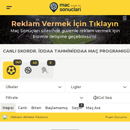
Reklam Vermek İçin Tıklayın
Maç Sonuçları sitesinde güvenle reklam vermek için
bizimle iletişime geçebilirsiniz.
CANLI SKOR
DR. İDDAA TAHMIN
İDDAA MAÇ PROGRAMI
GÜ
143
40
0
Ülkeler
Ligler
Filtrele
Gol Sesi
3
Hepsi
Canlı
Biten
Başlamamış
Seçili
Maç Ara
Oldham Athletic Fikstürü
Puan Durumu