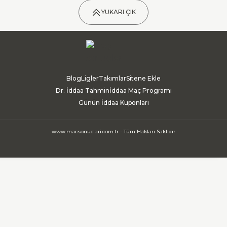
YUKARI ÇIK
Blog
Ligler
Takımlar
Sitene Ekle
Dr. İddaa Tahmin
İddaa Maç Programı
Günün İddaa Kuponları
www.macsonuclari.com.tr - Tüm Hakları Saklıdır