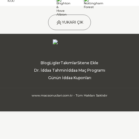
16:00
YUKARI ÇIK
Blog
Ligler
Takımlar
Sitene Ekle
Dr. İddaa Tahmin
İddaa Maç Programı
Günün İddaa Kuponları
www.macsonuclari.com.tr - Tüm Hakları Saklıdır