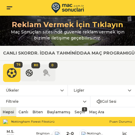
Reklam Vermek İçin Tıklayın
Maç Sonuçları sitesinde güvenle reklam vermek için
bizimle iletişime geçebilirsiniz.
CANLI SKOR
DR. İDDAA TAHMIN
İDDAA MAÇ PROGRAMI
GÜ
76
80
0
Ülkeler
Ligler
Filtrele
Gol Sesi
3
Hepsi
Canlı
Biten
Başlamamış
Seçili
Maç Ara
Nottingham Forest Fikstürü
Puan Durumu
M.S.
2
-
0
Brighton & Hove Albion
Nottingham Forest