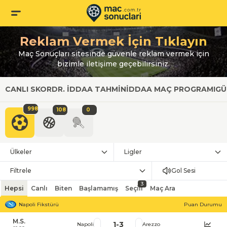
Reklam Vermek İçin Tıklayın
Maç Sonuçları sitesinde güvenle reklam vermek için
bizimle iletişime geçebilirsiniz.
CANLI SKOR
DR. İDDAA TAHMIN
İDDAA MAÇ PROGRAMI
GÜ
998
108
0
Ülkeler
Ligler
Filtrele
Gol Sesi
3
Hepsi
Canlı
Biten
Başlamamış
Seçili
Maç Ara
Napoli Fikstürü
Puan Durumu
M.S.
1
-
3
Napoli
Arezzo