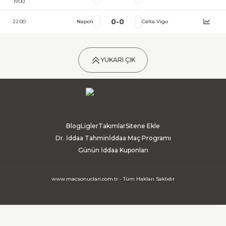
19:00
0
-
0
22:00
Napoli
Celta Vigo
YUKARI ÇIK
Blog
Ligler
Takımlar
Sitene Ekle
Dr. İddaa Tahmin
İddaa Maç Programı
Günün İddaa Kuponları
www.macsonuclari.com.tr - Tüm Hakları Saklıdır