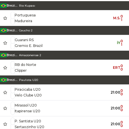
Brezilya
Rio Kupası
Portuguesa
0
M.S.
1
Madureira
Brezilya
Gaucho 2
Guarani RS
0
İY
1
Gremio E. Brazil
Brezilya
Amazonense 2
RB do Norte
0
ERT
0
Clipper
Brezilya
Paulista U20
Piracicaba U20
0
21:00
0
Velo Clube U20
Mirassol U20
0
21:00
0
Itapirense U20
P. Santista U20
0
21:00
0
Sertaozinho U20