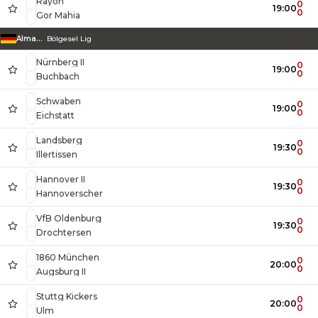
Rayon
0
19:00
0
Gor Mahia
Almanya
Bölgesel Lig
Nürnberg II
0
19:00
0
Buchbach
Schwaben
0
19:00
0
Eichstatt
Landsberg
0
19:30
0
Illertissen
Hannover II
0
19:30
0
Hannoverscher
VfB Oldenburg
0
19:30
0
Drochtersen
1860 München
0
20:00
0
Augsburg II
Stuttg Kickers
0
20:00
0
Ulm