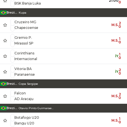
21:00
0
BSK Banja Luka
Brezilya
Kupa
Cruzeiro MG
2
M.S.
0
Chapecoense
Gremio P.
1
M.S.
0
Mirassol SP
Corinthians
1
İY
0
Internacional
Vitoria BA
2
İY
0
Paranaense
Brezilya
Copa Sergipe
Falcon
2
M.S.
0
AD Aracaju
Brezilya
Otavio Pinto Guimaraes Turnuvası U20
Botafogo U20
1
M.S.
0
Bangu U20