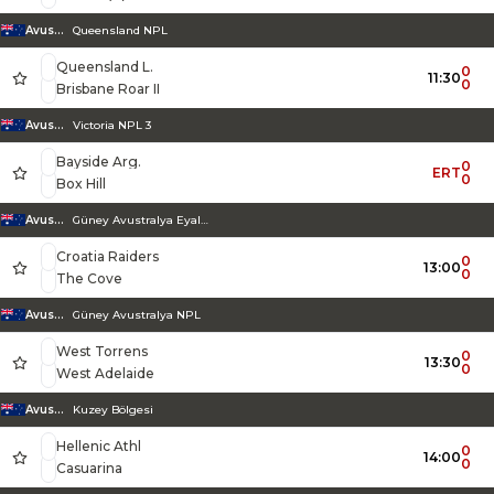
Avustralya
Queensland NPL
Queensland L.
0
11:30
0
Brisbane Roar II
Avustralya
Victoria NPL 3
Bayside Arg.
0
ERT
0
Box Hill
Avustralya
Güney Avustralya Eyalet Ligi 1
Croatia Raiders
0
13:00
0
The Cove
Avustralya
Güney Avustralya NPL
West Torrens
0
13:30
0
West Adelaide
Avustralya
Kuzey Bölgesi
Hellenic Athl
0
14:00
0
Casuarina