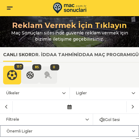
Reklam Vermek İçin Tıklayın
Maç Sonuçları sitesinde güvenle reklam vermek için
bizimle iletişime geçebilirsiniz.
CANLI SKOR
DR. İDDAA TAHMIN
İDDAA MAÇ PROGRAMI
GÜ
157
85
0
Ülkeler
Ligler
Filtrele
Gol Sesi