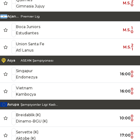
2
M.S.
0
Gimnasia Jujuy
Arjantin
Premier Lig
Boca Juniors
1
M.S.
0
Estudiantes
Union Santa Fe
2
M.S.
1
Atl Lanus
Asya
ASEAN Şampiyonası
Singapur
0
16:00
0
Endonezya
Vietnam
0
16:00
0
Kamboçya
Avrupa
Şampiyonlar Ligi Kadınlar
Breidablik (K)
0
10:00
0
Dinamo-BGU (K)
Servette (K)
0
17:00
0
Aktobe (K)