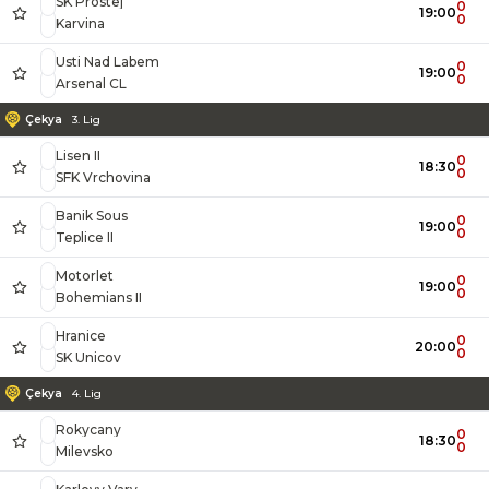
SK Prostej
0
19:00
0
Karvina
Usti Nad Labem
0
19:00
0
Arsenal CL
Çekya
3. Lig
Lisen II
0
18:30
0
SFK Vrchovina
Banik Sous
0
19:00
0
Teplice II
Motorlet
0
19:00
0
Bohemians II
Hranice
0
20:00
0
SK Unicov
Çekya
4. Lig
Rokycany
0
18:30
0
Milevsko