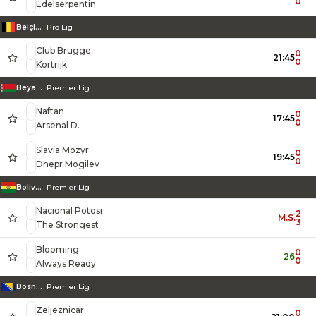
0
Edelserpentin
Belçika
Pro Lig
Club Brugge
0
21:45
0
Kortrijk
Beyaz Rusya
Premier Lig
Naftan
0
17:45
0
Arsenal D.
Slavia Mozyr
0
19:45
0
Dnepr Mogilev
Bolivya
Premier Lig
Nacional Potosi
2
M.S.
3
The Strongest
Blooming
0
26
0
Always Ready
Bosna-Hersek
Premier Lig
Zeljeznicar
0