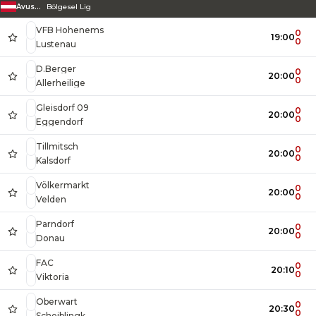
Avusturya
Bölgesel Lig
VFB Hohenems
0
19:00
0
Lustenau
D.Berger
0
20:00
0
Allerheilige
Gleisdorf 09
0
20:00
0
Eggendorf
Tillmitsch
0
20:00
0
Kalsdorf
Völkermarkt
0
20:00
0
Velden
Parndorf
0
20:00
0
Donau
FAC
0
20:10
0
Viktoria
Oberwart
0
20:30
0
Scheiblingk.