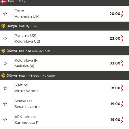
Danimarka
3. Lig
Frem
0
20:00
0
Horsholm UIK
Dünya
CAC Oyunları
Panama U21
0
23:00
0
Kolombiya U21
Dünya
Kadınlar CAC Oyunları
Kolombiya (K)
0
03:00
0
Meksika (K)
Dünya
Hazırlık Maçları Kulüpler
Südtirol
0
18:00
0
Virtus Verona
Seravezza
0
19:00
0
Sestri Levante
AEK Larnaca
0
19:00
0
Karmiotissa P.