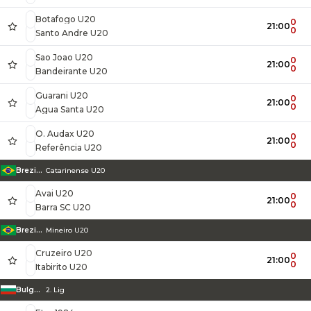
Botafogo U20
0
21:00
0
Santo Andre U20
Sao Joao U20
0
21:00
0
Bandeirante U20
Guarani U20
0
21:00
0
Agua Santa U20
O. Audax U20
0
21:00
0
Referência U20
Brezilya
Catarinense U20
Avai U20
0
21:00
0
Barra SC U20
Brezilya
Mineiro U20
Cruzeiro U20
0
21:00
0
Itabirito U20
Bulgaristan
2. Lig