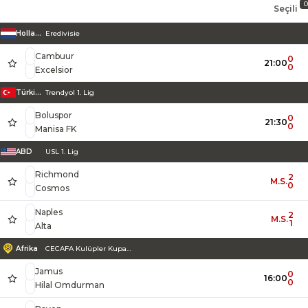
0
Seçili
Maç Sonuçları Tablosu
Action
Takımlar
Skor
Maç Sonuçu
Hollanda
Eredivisie
Cambuur
0
21:00
0
Excelsior
Türkiye
Trendyol 1. Lig
Boluspor
0
21:30
0
Manisa FK
ABD
USL 1. Lig
Richmond
2
M.S.
0
Cosmos
Naples
2
M.S.
1
Alta
Afrika
CECAFA Kulüpler Kupası
Jamus
0
16:00
0
Hilal Omdurman