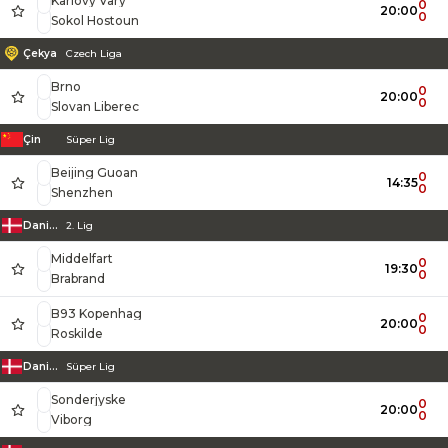
Karlovy Vary
0
20:00
0
Sokol Hostoun
Çekya
Czech Liga
Brno
0
20:00
0
Slovan Liberec
Çin
Süper Lig
Beijing Guoan
0
14:35
0
Shenzhen
Danimarka
2. Lig
Middelfart
0
19:30
0
Brabrand
B93 Kopenhag
0
20:00
0
Roskilde
Danimarka
Süper Lig
Sonderjyske
0
20:00
0
Viborg