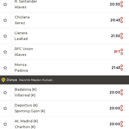
R. Santander
0
20:30
0
Alaves
Chiclana
0
20:45
0
Xerez
Llanera
0
21:30
0
Lealtad
RFC Union
0
İPT
0
Alaves
Monza
0
21:45
0
Padova
Dünya
Hazırlık Maçları Kulüpler Kadınlar
Badalona (K)
0
20:00
0
Villarreal (K)
Deportivo (K)
0
20:00
0
Sporting Gijon (K)
At. Madrid (K)
0
20:00
0
Charlton (K)