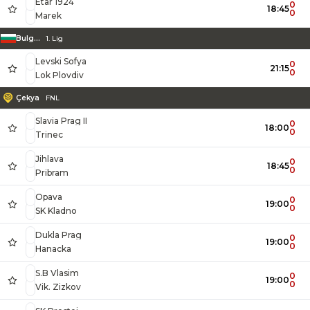
Etar 1924
0
18:45
0
Marek
Bulgaristan
1. Lig
Levski Sofya
0
21:15
0
Lok Plovdiv
Çekya
FNL
Slavia Prag II
0
18:00
0
Trinec
Jihlava
0
18:45
0
Pribram
Opava
0
19:00
0
SK Kladno
Dukla Prag
0
19:00
0
Hanacka
S.B Vlasim
0
19:00
0
Vik. Zizkov