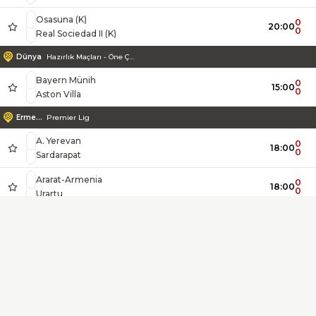
Osasuna (K)
0
20:00
0
Real Sociedad II (K)
Dünya
Hazırlık Maçları - Öne Çıkanlar
Bayern Münih
0
15:00
0
Aston Villa
Ermenistan
Premier Lig
A. Yerevan
0
18:00
0
Sardarapat
Ararat-Armenia
0
18:00
0
Urartu
Estonya
Meistriliiga
Kuressaare
0
19:00
0
Laagri
Faroe Adaları
Meistaradeildin
07 Vestur
0
20:30
0
EB/Streymur