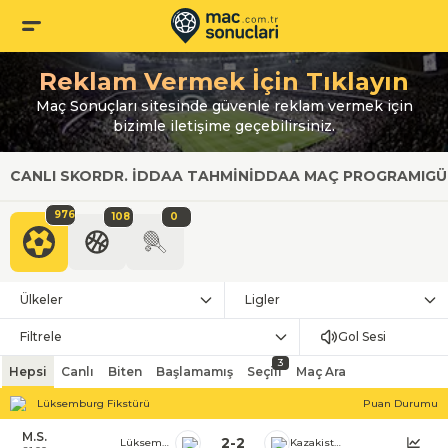
Reklam Vermek İçin Tıklayın
Maç Sonuçları sitesinde güvenle reklam vermek için
bizimle iletişime geçebilirsiniz.
CANLI SKOR
DR. İDDAA TAHMIN
İDDAA MAÇ PROGRAMI
GÜ
976
108
0
Ülkeler
Ligler
Filtrele
Gol Sesi
3
Hepsi
Canlı
Biten
Başlamamış
Seçili
Maç Ara
Lüksemburg Fikstürü
Puan Durumu
M.S.
2
-
2
Lüksemburg
Kazakistan