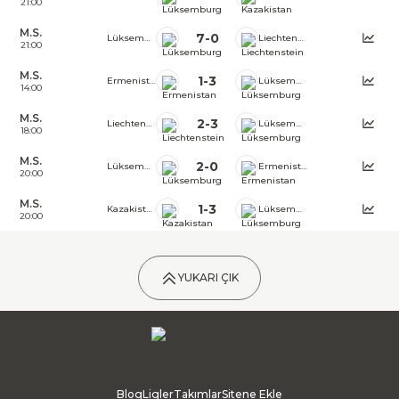
21:00
M.S.
7
-
0
Lüksemburg
Liechtenstein
21:00
M.S.
1
-
3
Ermenistan
Lüksemburg
14:00
M.S.
2
-
3
Liechtenstein
Lüksemburg
18:00
M.S.
2
-
0
Lüksemburg
Ermenistan
20:00
M.S.
1
-
3
Kazakistan
Lüksemburg
20:00
YUKARI ÇIK
Blog
Ligler
Takımlar
Sitene Ekle