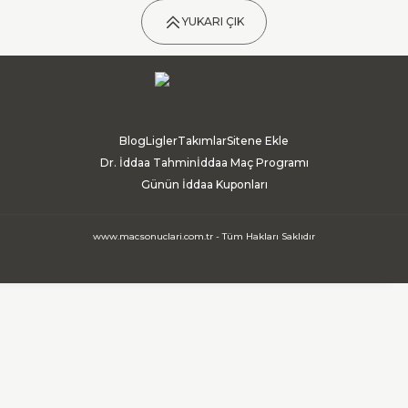
YUKARI ÇIK
Blog
Ligler
Takımlar
Sitene Ekle
Dr. İddaa Tahmin
İddaa Maç Programı
Günün İddaa Kuponları
www.macsonuclari.com.tr - Tüm Hakları Saklıdır