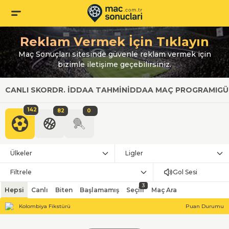
Reklam Vermek İçin Tıklayın
Maç Sonuçları sitesinde güvenle reklam vermek için
bizimle iletişime geçebilirsiniz.
CANLI SKOR
DR. İDDAA TAHMIN
İDDAA MAÇ PROGRAMI
GÜ
142
82
0
Ülkeler
Ligler
Filtrele
Gol Sesi
3
Hepsi
Canlı
Biten
Başlamamış
Seçili
Maç Ara
Kolombiya Fikstürü
Puan Durumu