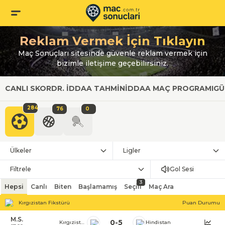
Reklam Vermek İçin Tıklayın
Maç Sonuçları sitesinde güvenle reklam vermek için
bizimle iletişime geçebilirsiniz.
CANLI SKOR
DR. İDDAA TAHMIN
İDDAA MAÇ PROGRAMI
GÜ
284
76
0
Ülkeler
Ligler
Filtrele
Gol Sesi
3
Hepsi
Canlı
Biten
Başlamamış
Seçili
Maç Ara
Kırgızistan Fikstürü
Puan Durumu
M.S.
0
-
5
Kırgızistan
Hindistan