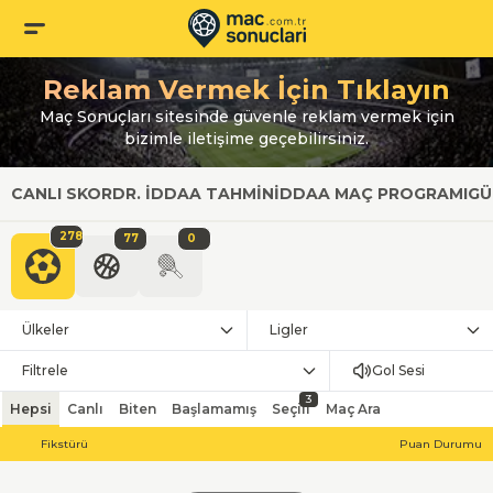
Reklam Vermek İçin Tıklayın
Maç Sonuçları sitesinde güvenle reklam vermek için
bizimle iletişime geçebilirsiniz.
CANLI SKOR
DR. İDDAA TAHMIN
İDDAA MAÇ PROGRAMI
GÜ
278
77
0
Ülkeler
Ligler
Filtrele
Gol Sesi
3
Hepsi
Canlı
Biten
Başlamamış
Seçili
Maç Ara
Fikstürü
Puan Durumu