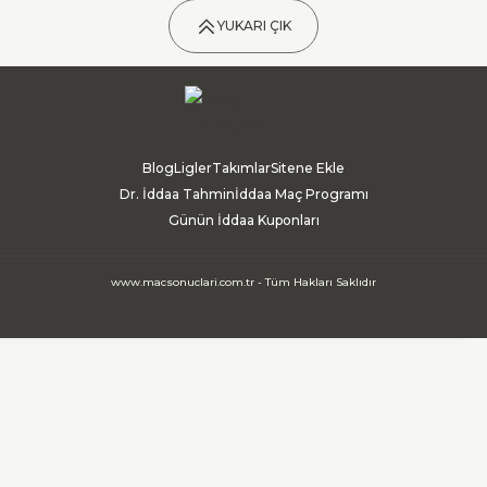
YUKARI ÇIK
Blog
Ligler
Takımlar
Sitene Ekle
Dr. İddaa Tahmin
İddaa Maç Programı
Günün İddaa Kuponları
www.macsonuclari.com.tr - Tüm Hakları Saklıdır