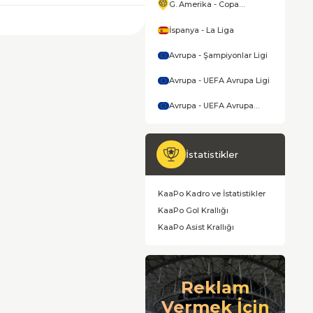
G. Amerika - Copa
America
İspanya - La Liga
Avrupa - Şampiyonlar Ligi
Avrupa - UEFA Avrupa Ligi
Avrupa - UEFA Avrupa
Konferans Ligi
İstatistikler
KaaPo Kadro ve İstatistikler
KaaPo Gol Krallığı
KaaPo Asist Krallığı
Reklam
Vermek İçin