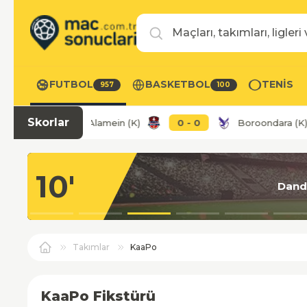
Maç, takım veya lig ara
FUTBOL
BASKETBOL
TENIS
957
100
Skorlar
City U23
Alamein (K)
0
-
0
Boroondara (K)
Av
10'
Dand
Takımlar
KaaPo
KaaPo Fikstürü