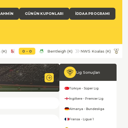
TAHMIN
GÜNÜN KUPONLARI
İDDAA PROGRAMI
0
-
0
Bentleigh (K)
NWS Koalas (K)
0
-
0
Lig Sonuçları
9'
Türkiye - Süper Lig
İngiltere - Premier Lig
Almanya - Bundesliga
Fransa - Ligue 1