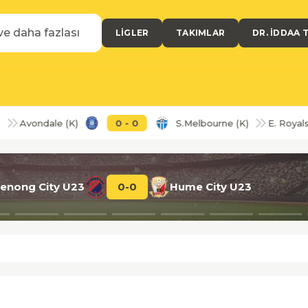
LIGLER
TAKIMLAR
DR. İDDAA 
ondale (K)
0
-
0
S.Melbourne (K)
E. Royals (K)
enong City U23
0
-
0
Hume City U23