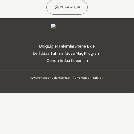
YUKARI ÇIK
Blog
Ligler
Takımlar
Sitene Ekle
Dr. İddaa Tahmin
İddaa Maç Programı
Günün İddaa Kuponları
www.macsonuclari.com.tr - Tüm Hakları Saklıdır