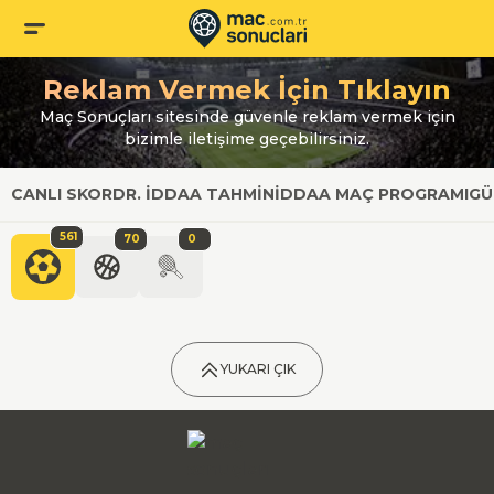
Reklam Vermek İçin Tıklayın
Maç Sonuçları sitesinde güvenle reklam vermek için
bizimle iletişime geçebilirsiniz.
CANLI SKOR
DR. İDDAA TAHMIN
İDDAA MAÇ PROGRAMI
GÜ
561
70
0
YUKARI ÇIK