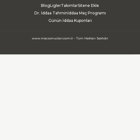
Blog
Ligler
Takımlar
Sitene Ekle
Dr. İddaa Tahmin
İddaa Maç Programı
Günün İddaa Kuponları
www.macsonuclari.com.tr - Tüm Hakları Saklıdır