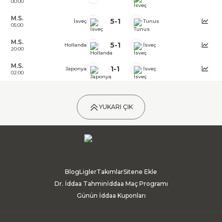
00:00
M.S.
5
-
1
İsveç
Tunus
05:00
M.S.
5
-
1
Hollanda
İsveç
20:00
M.S.
1
-
1
Japonya
İsveç
02:00
YUKARI ÇIK
Blog
Ligler
Takımlar
Sitene Ekle
Dr. İddaa Tahmin
İddaa Maç Programı
Günün İddaa Kuponları