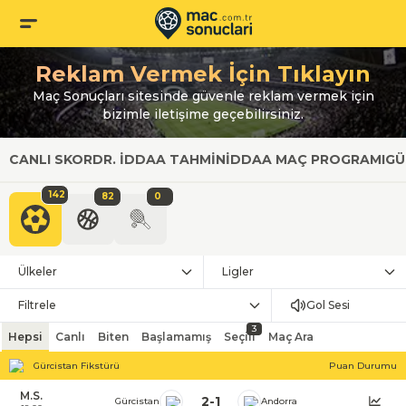
Reklam Vermek İçin Tıklayın
Maç Sonuçları sitesinde güvenle reklam vermek için
bizimle iletişime geçebilirsiniz.
CANLI SKOR
DR. İDDAA TAHMIN
İDDAA MAÇ PROGRAMI
GÜ
142
82
0
Ülkeler
Ligler
Filtrele
Gol Sesi
3
Hepsi
Canlı
Biten
Başlamamış
Seçili
Maç Ara
Gürcistan Fikstürü
Puan Durumu
M.S.
2
-
1
Gürcistan
Andorra