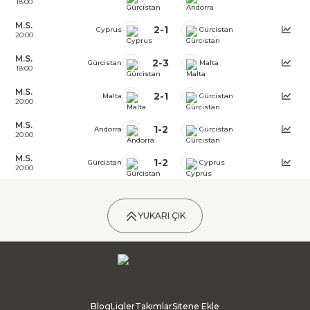
18:00
M.S.
2
-
1
Cyprus
Gürcistan
20:00
M.S.
2
-
3
Gürcistan
Malta
18:00
M.S.
2
-
1
Malta
Gürcistan
20:00
M.S.
1
-
2
Andorra
Gürcistan
20:00
M.S.
1
-
2
Gürcistan
Cyprus
20:00
YUKARI ÇIK
Blog
Ligler
Takımlar
Sitene Ekle