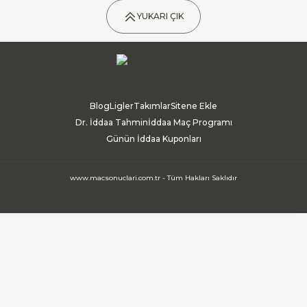
YUKARI ÇIK
Blog
Ligler
Takımlar
Sitene Ekle
Dr. İddaa Tahmin
İddaa Maç Programı
Günün İddaa Kuponları
www.macsonuclari.com.tr - Tüm Hakları Saklıdır