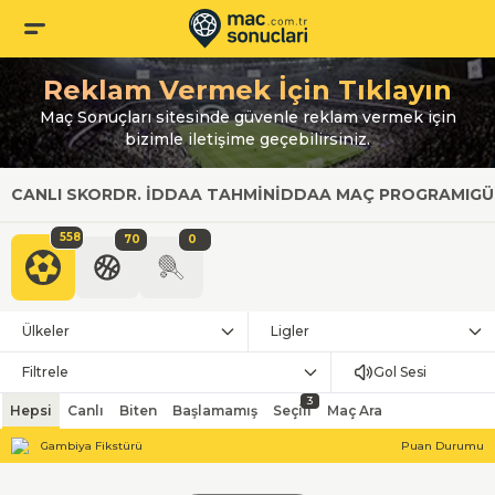
Reklam Vermek İçin Tıklayın
Maç Sonuçları sitesinde güvenle reklam vermek için
bizimle iletişime geçebilirsiniz.
CANLI SKOR
DR. İDDAA TAHMIN
İDDAA MAÇ PROGRAMI
GÜ
558
70
0
Ülkeler
Ligler
Filtrele
Gol Sesi
3
Hepsi
Canlı
Biten
Başlamamış
Seçili
Maç Ara
Gambiya Fikstürü
Puan Durumu