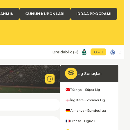
TAHMIN
GÜNÜN KUPONLARI
İDDAA PROGRAMI
Breidablik (K)
0
-
1
Dinamo-
Lig Sonuçları
Türkiye - Süper Lig
İngiltere - Premier Lig
Almanya - Bundesliga
Fransa - Ligue 1