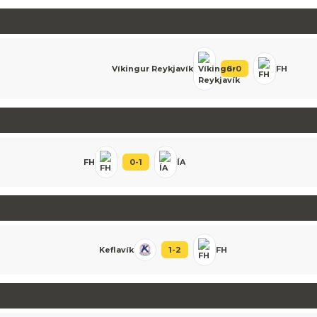
Víkingur Reykjavík
5
-
0
FH
FH
0
-
1
ÍA
Keflavík
1
-
2
FH