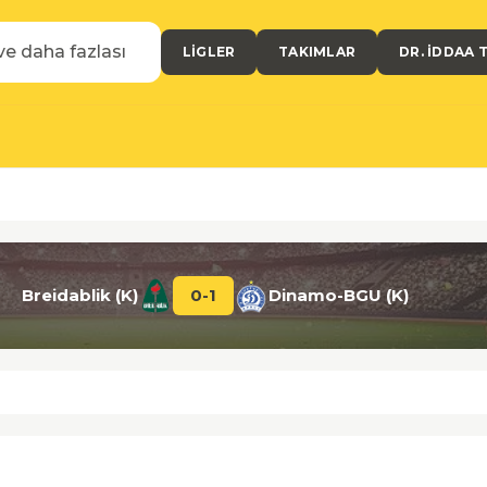
LIGLER
TAKIMLAR
DR. İDDAA 
Breidablik (K)
0
-
1
Dinamo-BGU (K)