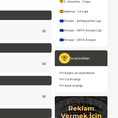
G. Amerika - Copa
America
İspanya - La Liga
Avrupa - Şampiyonlar Ligi
Avrupa - UEFA Avrupa Ligi
Avrupa - UEFA Avrupa
Konferans Ligi
İstatistikler
FH Kadro ve İstatistikler
FH Gol Krallığı
FH Asist Krallığı
Reklam
Vermek İçin