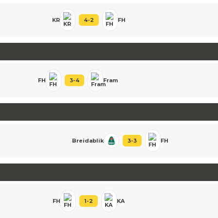
KR
4
-
2
FH
FH
3
-
4
Fram
Breidablik
3
-
3
FH
FH
1
-
2
KA