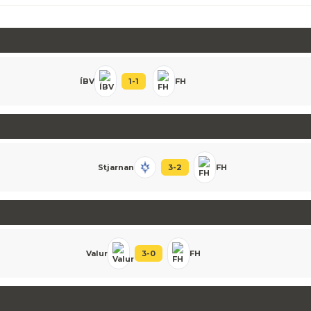
ÍBV
1
-
1
FH
Stjarnan
3
-
2
FH
Valur
3
-
0
FH