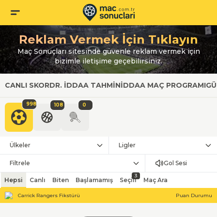
Reklam Vermek İçin Tıklayın
Maç Sonuçları sitesinde güvenle reklam vermek için
bizimle iletişime geçebilirsiniz.
CANLI SKOR
DR. İDDAA TAHMIN
İDDAA MAÇ PROGRAMI
GÜ
998
108
0
Ülkeler
Ligler
Filtrele
Gol Sesi
3
Hepsi
Canlı
Biten
Başlamamış
Seçili
Maç Ara
Carrick Rangers Fikstürü
Puan Durumu