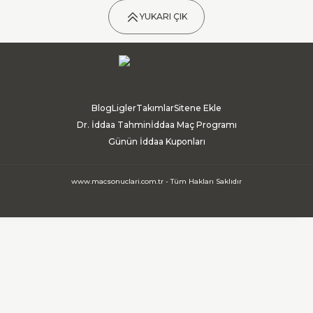
YUKARI ÇIK
Blog
Ligler
Takımlar
Sitene Ekle
Dr. İddaa Tahmin
İddaa Maç Programı
Günün İddaa Kuponları
www.macsonuclari.com.tr - Tüm Hakları Saklıdır