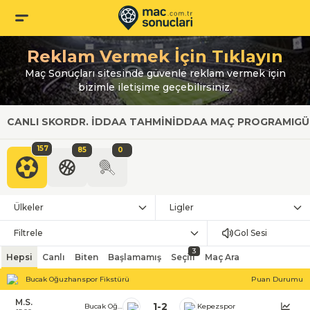
Reklam Vermek İçin Tıklayın
Maç Sonuçları sitesinde güvenle reklam vermek için
bizimle iletişime geçebilirsiniz.
CANLI SKOR
DR. İDDAA TAHMIN
İDDAA MAÇ PROGRAMI
GÜ
157
85
0
Ülkeler
Ligler
Filtrele
Gol Sesi
3
Hepsi
Canlı
Biten
Başlamamış
Seçili
Maç Ara
Bucak Oğuzhanspor Fikstürü
Puan Durumu
M.S.
1
-
2
Bucak Oğuzhanspor
Kepezspor