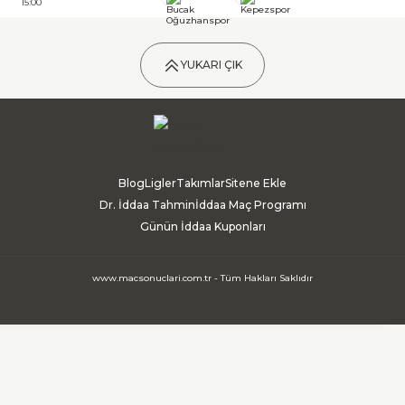
15:00
YUKARI ÇIK
Blog
Ligler
Takımlar
Sitene Ekle
Dr. İddaa Tahmin
İddaa Maç Programı
Günün İddaa Kuponları
www.macsonuclari.com.tr - Tüm Hakları Saklıdır