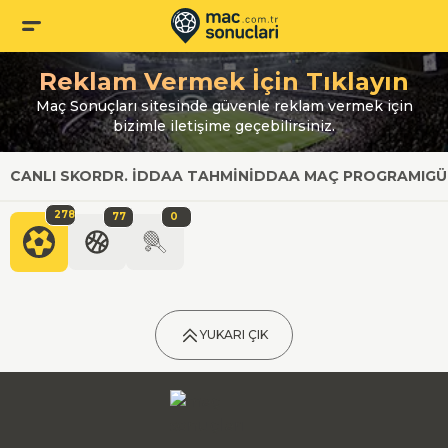
Reklam Vermek İçin Tıklayın
Maç Sonuçları sitesinde güvenle reklam vermek için
bizimle iletişime geçebilirsiniz.
CANLI SKOR
DR. İDDAA TAHMIN
İDDAA MAÇ PROGRAMI
GÜ
278
77
0
YUKARI ÇIK