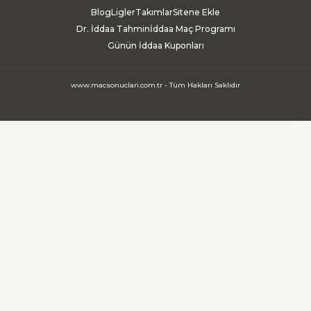
Blog
Ligler
Takımlar
Sitene Ekle
Dr. İddaa Tahmin
İddaa Maç Programı
Günün İddaa Kuponları
www.macsonuclari.com.tr - Tüm Hakları Saklıdır