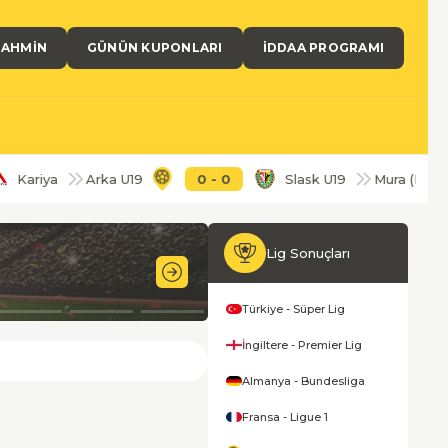
TAHMIN
GÜNÜN KUPONLARI
İDDAA PROGRAMI
ya
Arka U19
0
-
0
Slask U19
Mura (K)
0
Lig Sonuçları
11'
Türkiye - Süper Lig
İngiltere - Premier Lig
Almanya - Bundesliga
Fransa - Ligue 1