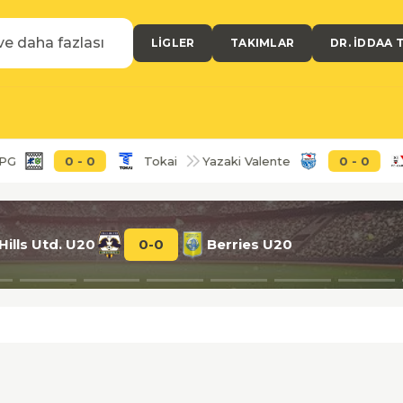
LIGLER
TAKIMLAR
DR. İDDAA 
0
-
0
Tokai
Yazaki Valente
0
-
0
Kari
Hills Utd. U20
0
-
0
Berries U20