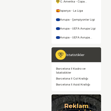
G. Amerika - Copa
America
İspanya - La Liga
Avrupa - Şampiyonlar Ligi
Avrupa - UEFA Avrupa Ligi
Avrupa - UEFA Avrupa
Konferans Ligi
İstatistikler
Barcelona II Kadro ve
İstatistikler
Barcelona II Gol Krallığı
Barcelona II Asist Krallığı
Reklam