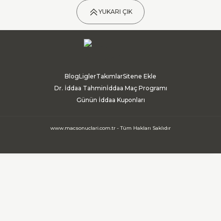
YUKARI ÇIK
Blog
Ligler
Takımlar
Sitene Ekle
Dr. İddaa Tahmin
İddaa Maç Programı
Günün İddaa Kuponları
www.macsonuclari.com.tr - Tüm Hakları Saklıdır