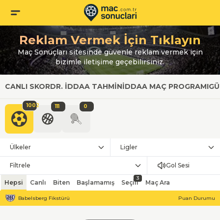
Reklam Vermek İçin Tıklayın
Maç Sonuçları sitesinde güvenle reklam vermek için
bizimle iletişime geçebilirsiniz.
CANLI SKOR
DR. İDDAA TAHMIN
İDDAA MAÇ PROGRAMI
GÜ
1002
111
0
Ülkeler
Ligler
Filtrele
Gol Sesi
3
Hepsi
Canlı
Biten
Başlamamış
Seçili
Maç Ara
Babelsberg Fikstürü
Puan Durumu