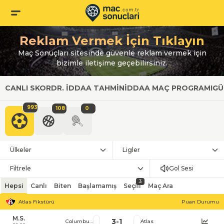
Reklam Vermek İçin Tıklayın
Maç Sonuçları sitesinde güvenle reklam vermek için
bizimle iletişime geçebilirsiniz.
CANLI SKOR
DR. İDDAA TAHMIN
İDDAA MAÇ PROGRAMI
GÜ
993
108
0
Ülkeler
Ligler
Filtrele
Gol Sesi
3
Hepsi
Canlı
Biten
Başlamamış
Seçili
Maç Ara
Atlas Fikstürü
Puan Durumu
M.S.
3
-
1
Columbus Cr.
Atlas