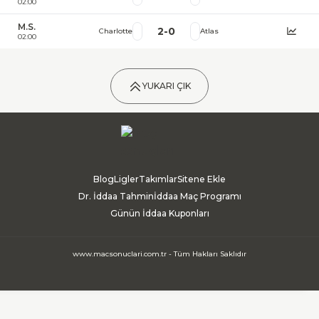
02:00
M.S.
2
-
0
Charlotte
Atlas
02:00
YUKARI ÇIK
Blog
Ligler
Takımlar
Sitene Ekle
Dr. İddaa Tahmin
İddaa Maç Programı
Günün İddaa Kuponları
www.macsonuclari.com.tr - Tüm Hakları Saklıdır