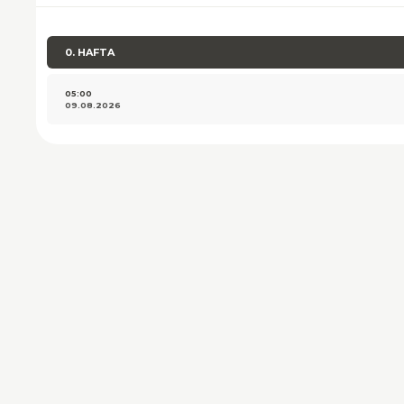
0. HAFTA
05:00
09.08.2026