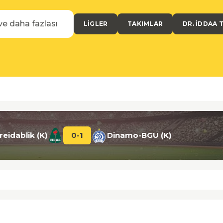
LIGLER
TAKIMLAR
DR. İDDAA 
reidablik (K)
0
-
1
Dinamo-BGU (K)