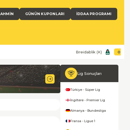
TAHMIN
GÜNÜN KUPONLARI
İDDAA PROGRAMI
Breidablik (K)
0
-
1
Lig Sonuçları
Türkiye - Süper Lig
İngiltere - Premier Lig
Almanya - Bundesliga
Fransa - Ligue 1