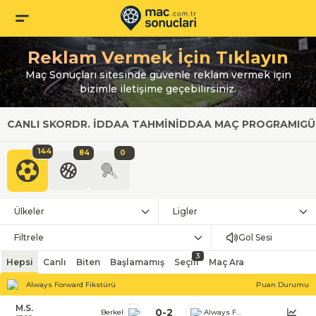
Reklam Vermek İçin Tıklayın
Maç Sonuçları sitesinde güvenle reklam vermek için
bizimle iletişime geçebilirsiniz.
CANLI SKOR
DR. İDDAA TAHMIN
İDDAA MAÇ PROGRAMI
GÜ
144
84
0
Ülkeler
Ligler
Filtrele
Gol Sesi
3
Hepsi
Canlı
Biten
Başlamamış
Seçili
Maç Ara
Always Forward Fikstürü
Puan Durumu
M.S.
0
-
2
Berkel
Always Forward