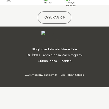
13:00
YUKARI ÇIK
Blog
Ligler
Takımlar
Sitene Ekle
Dr. İddaa Tahmin
İddaa Maç Programı
Günün İddaa Kuponları
www.macsonuclari.com.tr - Tüm Hakları Saklıdır