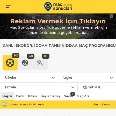
Reklam Vermek İçin Tıklayın
Maç Sonuçları sitesinde güvenle reklam vermek için
bizimle iletişime geçebilirsiniz.
CANLI SKOR
DR. İDDAA TAHMIN
İDDAA MAÇ PROGRAMI
GÜ
143
40
0
Ülkeler
Ligler
Filtrele
Gol Sesi
3
Hepsi
Canlı
Biten
Başlamamış
Seçili
Maç Ara
Winner Match 32 Fikstürü
Puan Durumu