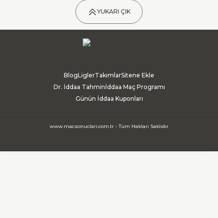
YUKARI ÇIK
Blog
Ligler
Takımlar
Sitene Ekle
Dr. İddaa Tahmin
İddaa Maç Programı
Günün İddaa Kuponları
www.macsonuclari.com.tr - Tüm Hakları Saklıdır