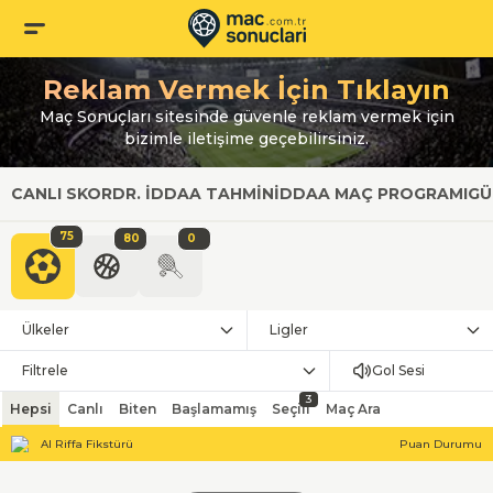
Reklam Vermek İçin Tıklayın
Maç Sonuçları sitesinde güvenle reklam vermek için
bizimle iletişime geçebilirsiniz.
CANLI SKOR
DR. İDDAA TAHMIN
İDDAA MAÇ PROGRAMI
GÜ
75
80
0
Ülkeler
Ligler
Filtrele
Gol Sesi
3
Hepsi
Canlı
Biten
Başlamamış
Seçili
Maç Ara
Al Riffa Fikstürü
Puan Durumu