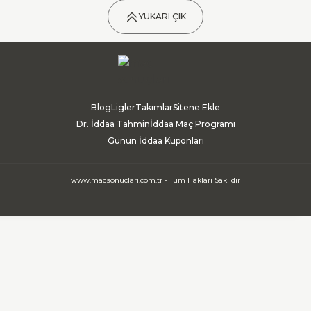
YUKARI ÇIK
Blog
Ligler
Takımlar
Sitene Ekle
Dr. İddaa Tahmin
İddaa Maç Programı
Günün İddaa Kuponları
www.macsonuclari.com.tr - Tüm Hakları Saklıdır