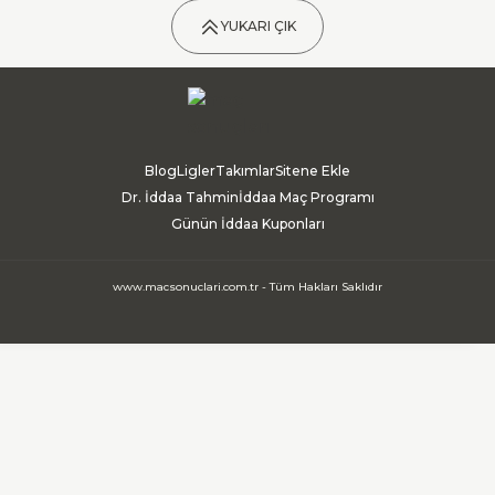
YUKARI ÇIK
Blog
Ligler
Takımlar
Sitene Ekle
Dr. İddaa Tahmin
İddaa Maç Programı
Günün İddaa Kuponları
www.macsonuclari.com.tr - Tüm Hakları Saklıdır