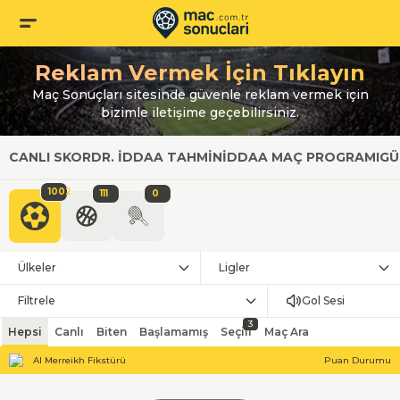
Reklam Vermek İçin Tıklayın
Maç Sonuçları sitesinde güvenle reklam vermek için
bizimle iletişime geçebilirsiniz.
CANLI SKOR
DR. İDDAA TAHMIN
İDDAA MAÇ PROGRAMI
GÜ
1002
111
0
Ülkeler
Ligler
Filtrele
Gol Sesi
3
Hepsi
Canlı
Biten
Başlamamış
Seçili
Maç Ara
Al Merreikh Fikstürü
Puan Durumu