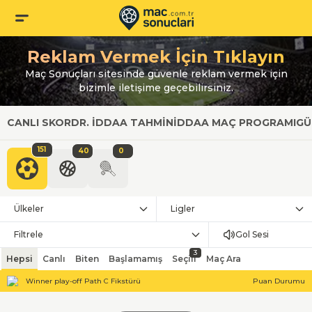
Reklam Vermek İçin Tıklayın
Maç Sonuçları sitesinde güvenle reklam vermek için
bizimle iletişime geçebilirsiniz.
CANLI SKOR
DR. İDDAA TAHMIN
İDDAA MAÇ PROGRAMI
GÜ
151
40
0
Ülkeler
Ligler
Filtrele
Gol Sesi
3
Hepsi
Canlı
Biten
Başlamamış
Seçili
Maç Ara
Winner play-off Path C Fikstürü
Puan Durumu