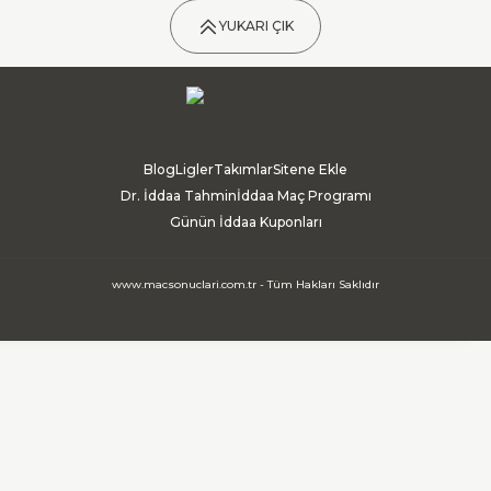
YUKARI ÇIK
Blog
Ligler
Takımlar
Sitene Ekle
Dr. İddaa Tahmin
İddaa Maç Programı
Günün İddaa Kuponları
www.macsonuclari.com.tr - Tüm Hakları Saklıdır