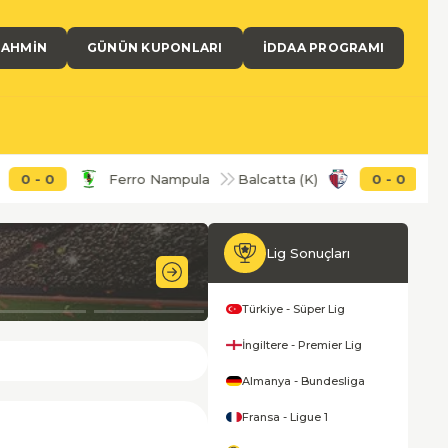
TAHMIN
GÜNÜN KUPONLARI
İDDAA PROGRAMI
0
-
0
Ferro Nampula
Balcatta (K)
0
-
0
Su
Lig Sonuçları
18'
Türkiye - Süper Lig
İngiltere - Premier Lig
Almanya - Bundesliga
Fransa - Ligue 1