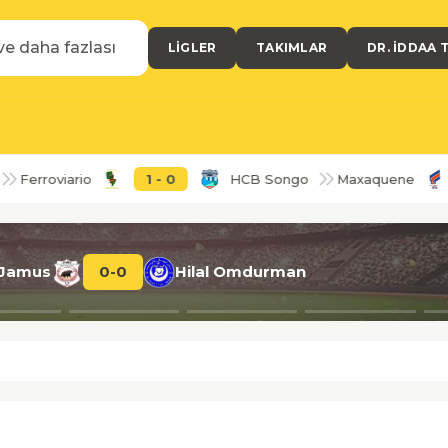
LIGLER
TAKIMLAR
DR. İDDAA 
erroviario
1
-
0
HCB Songo
Maxaquene
Jamus
0
-
0
Hilal Omdurman